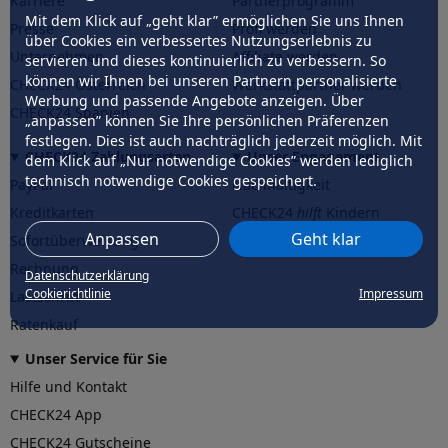
Karriere
Partnerprogramm
Mit dem Klick auf „geht klar” ermöglichen Sie uns Ihnen
Presse
Profi werden
über Cookies ein verbessertes Nutzungserlebnis zu
Unternehmen
Affiliate werden
servieren und dieses kontinuierlich zu verbessern. So
können wir Ihnen bei unseren Partnern personalisierte
CHECK24 Österreich
Werkstattpartner werden
Werbung und passende Angebote anzeigen. Über
CHECK24 Spanien
„anpassen” können Sie Ihre persönlichen Präferenzen
festlegen. Dies ist auch nachträglich jederzeit möglich. Mit
CHECK24 Zahlungsarten
Unser Engagement
dem Klick auf „Nur notwendige Cookies” werden lediglich
technisch notwendige Cookies gespeichert.
PayPal
Nachhaltigkeit
Kreditkarten
CHECK24
hilft
Kindern
Anpassen
Geht klar
Sofortüberweisung
CHECK24
hilft
der Natur
Rechnung
Datenschutzerklärung
Cookierichtlinie
Impressum
Lastschrift
Ratenkauf
Unser Service für Sie
Hilfe und Kontakt
CHECK24 App
CHECK24 Gutscheine