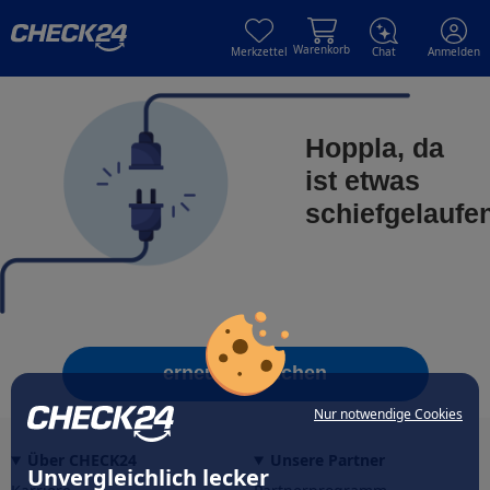
Skip to main content
Skip to main content
Warenkorb
Merkzettel
Chat
Anmelden
Hoppla, da
ist etwas
schiefgelaufe
erneut versuchen
Nur notwendige Cookies
Über CHECK24
Unsere Partner
Unvergleichlich lecker