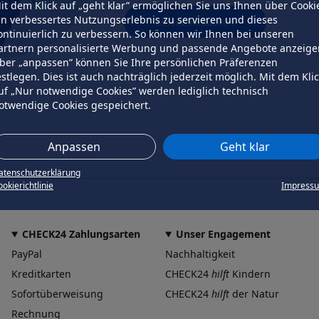
it dem Klick auf „geht klar” ermöglichen Sie uns Ihnen über Cooki
in verbessertes Nutzungserlebnis zu servieren und dieses
erneut versuchen
ontinuierlich zu verbessern. So können wir Ihnen bei unseren
artnern personalisierte Werbung und passende Angebote anzeige
ber „anpassen” können Sie Ihre persönlichen Präferenzen
estlegen. Dies ist auch nachträglich jederzeit möglich. Mit dem Kli
uf „Nur notwendige Cookies” werden lediglich technisch
otwendige Cookies gespeichert.
Anpassen
Geht klar
atenschutzerklärung
okierichtlinie
Impress
CHECK24 Zahlungsarten
Unser Engagement
PayPal
Nachhaltigkeit
Kreditkarten
CHECK24
hilft
Kindern
Sofortüberweisung
CHECK24
hilft
der Natur
Rechnung