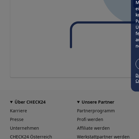
M
e
k
P
Ü
f
a
n
D
Co
Über CHECK24
Unsere Partner
Karriere
Partnerprogramm
Presse
Profi werden
Unternehmen
Affiliate werden
CHECK24 Österreich
Werkstattpartner werden