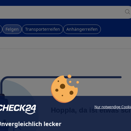
Felgen
Transporterreifen
Anhängerreifen
Nur notwendige Cooki
Hoppla, da ist etwas sc
nvergleichlich lecker