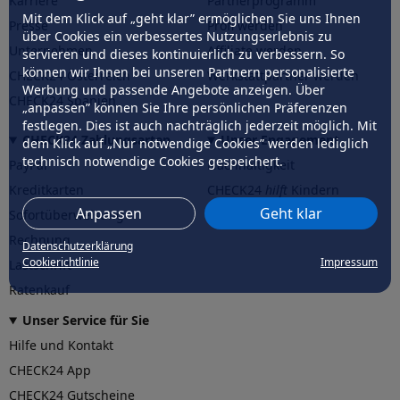
Karriere
Partnerprogramm
Mit dem Klick auf „geht klar” ermöglichen Sie uns Ihnen
Presse
Profi werden
über Cookies ein verbessertes Nutzungserlebnis zu
Unternehmen
Affiliate werden
servieren und dieses kontinuierlich zu verbessern. So
können wir Ihnen bei unseren Partnern personalisierte
CHECK24 Österreich
Werkstattpartner werden
Werbung und passende Angebote anzeigen. Über
CHECK24 Spanien
„anpassen” können Sie Ihre persönlichen Präferenzen
festlegen. Dies ist auch nachträglich jederzeit möglich. Mit
CHECK24 Zahlungsarten
Unser Engagement
dem Klick auf „Nur notwendige Cookies” werden lediglich
technisch notwendige Cookies gespeichert.
PayPal
Nachhaltigkeit
Kreditkarten
CHECK24
hilft
Kindern
Anpassen
Geht klar
Sofortüberweisung
CHECK24
hilft
der Natur
Rechnung
Datenschutzerklärung
Cookierichtlinie
Impressum
Lastschrift
Ratenkauf
Unser Service für Sie
Hilfe und Kontakt
CHECK24 App
CHECK24 Gutscheine