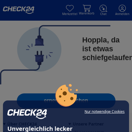
Skip to main content
Skip to main content
Warenkorb
Merkzettel
Chat
Anmelden
Hoppla, da
ist etwas
schiefgelaufe
erneut versuchen
Nur notwendige Cookies
Über CHECK24
Unsere Partner
Unvergleichlich lecker