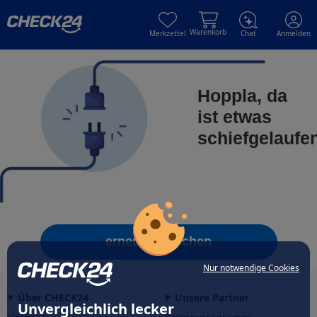
Skip to main content
Skip to main content
Warenkorb
Merkzettel
Chat
Anmelden
Hoppla, da
ist etwas
schiefgelaufe
erneut versuchen
Nur notwendige Cookies
Über CHECK24
Unsere Partner
Unvergleichlich lecker