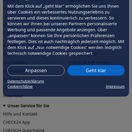
Karriere
Partnerprogramm
Mit dem Klick auf „geht klar” ermöglichen Sie uns Ihnen
Presse
Profi werden
über Cookies ein verbessertes Nutzungserlebnis zu
Unternehmen
Affiliate werden
servieren und dieses kontinuierlich zu verbessern. So
können wir Ihnen bei unseren Partnern personalisierte
CHECK24 Österreich
Werkstattpartner werden
Werbung und passende Angebote anzeigen. Über
CHECK24 Spanien
„anpassen” können Sie Ihre persönlichen Präferenzen
festlegen. Dies ist auch nachträglich jederzeit möglich. Mit
CHECK24 Zahlungsarten
Unser Engagement
dem Klick auf „Nur notwendige Cookies” werden lediglich
technisch notwendige Cookies gespeichert.
PayPal
Nachhaltigkeit
Kreditkarten
CHECK24
hilft
Kindern
Anpassen
Geht klar
Sofortüberweisung
CHECK24
hilft
der Natur
Rechnung
Datenschutzerklärung
Cookierichtlinie
Impressum
Lastschrift
Ratenkauf
Unser Service für Sie
Hilfe und Kontakt
CHECK24 App
CHECK24 Gutscheine