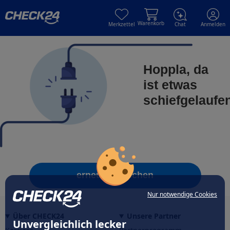
Skip to main content
Skip to main content
Warenkorb
Merkzettel
Chat
Anmelden
Hoppla, da
ist etwas
schiefgelaufe
erneut versuchen
Nur notwendige Cookies
Über CHECK24
Unsere Partner
Unvergleichlich lecker