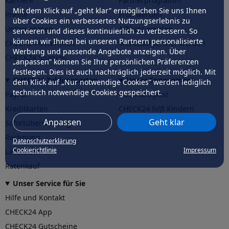
Karriere
Partnerprogramm
Mit dem Klick auf „geht klar” ermöglichen Sie uns Ihnen
Presse
Profi werden
über Cookies ein verbessertes Nutzungserlebnis zu
Unternehmen
Affiliate werden
servieren und dieses kontinuierlich zu verbessern. So
können wir Ihnen bei unseren Partnern personalisierte
CHECK24 Österreich
Werkstattpartner werden
Werbung und passende Angebote anzeigen. Über
CHECK24 Spanien
„anpassen” können Sie Ihre persönlichen Präferenzen
festlegen. Dies ist auch nachträglich jederzeit möglich. Mit
CHECK24 Zahlungsarten
Unser Engagement
dem Klick auf „Nur notwendige Cookies” werden lediglich
technisch notwendige Cookies gespeichert.
PayPal
Nachhaltigkeit
Kreditkarten
CHECK24
hilft
Kindern
Anpassen
Geht klar
Sofortüberweisung
CHECK24
hilft
der Natur
Rechnung
Datenschutzerklärung
Cookierichtlinie
Impressum
Lastschrift
Ratenkauf
Unser Service für Sie
Hilfe und Kontakt
CHECK24 App
CHECK24 Gutscheine