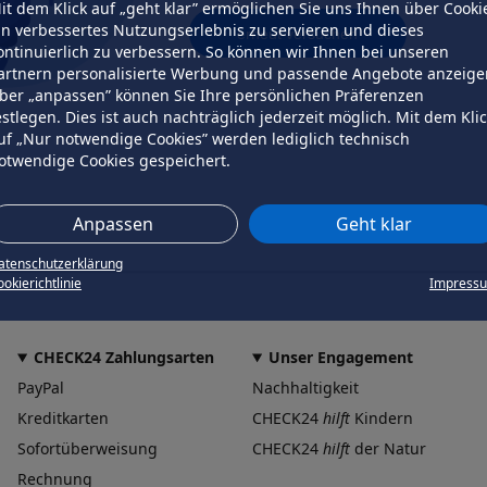
it dem Klick auf „geht klar” ermöglichen Sie uns Ihnen über Cooki
in verbessertes Nutzungserlebnis zu servieren und dieses
erneut versuchen
ontinuierlich zu verbessern. So können wir Ihnen bei unseren
artnern personalisierte Werbung und passende Angebote anzeige
ber „anpassen” können Sie Ihre persönlichen Präferenzen
estlegen. Dies ist auch nachträglich jederzeit möglich. Mit dem Kli
uf „Nur notwendige Cookies” werden lediglich technisch
otwendige Cookies gespeichert.
Anpassen
Geht klar
atenschutzerklärung
okierichtlinie
Impress
CHECK24 Zahlungsarten
Unser Engagement
PayPal
Nachhaltigkeit
Kreditkarten
CHECK24
hilft
Kindern
Sofortüberweisung
CHECK24
hilft
der Natur
Rechnung