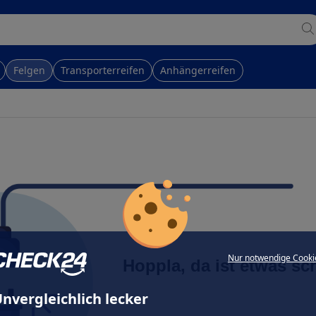
Felgen
Transporterreifen
Anhängerreifen
Nur notwendige Cooki
Hoppla, da ist etwas sc
nvergleichlich lecker