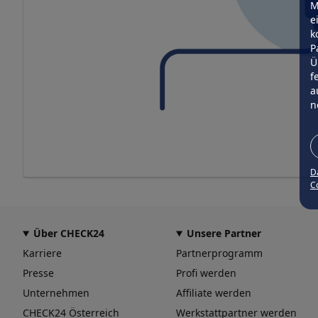
M
e
k
P
Ü
f
a
n
D
Co
Über CHECK24
Unsere Partner
Karriere
Partnerprogramm
Presse
Profi werden
Unternehmen
Affiliate werden
CHECK24 Österreich
Werkstattpartner werden