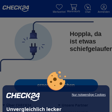
Skip to main content
Skip to main content
Warenkorb
Merkzettel
Chat
Anmelden
Hoppla, da
ist etwas
schiefgelaufe
erneut versuchen
Nur notwendige Cookies
Über CHECK24
Unsere Partner
Unvergleichlich lecker