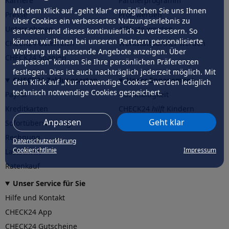
Karriere
Partnerprogramm
Mit dem Klick auf „geht klar” ermöglichen Sie uns Ihnen
Presse
Profi werden
über Cookies ein verbessertes Nutzungserlebnis zu
Unternehmen
Affiliate werden
servieren und dieses kontinuierlich zu verbessern. So
können wir Ihnen bei unseren Partnern personalisierte
CHECK24 Österreich
Werkstattpartner werden
Werbung und passende Angebote anzeigen. Über
CHECK24 Spanien
„anpassen” können Sie Ihre persönlichen Präferenzen
festlegen. Dies ist auch nachträglich jederzeit möglich. Mit
CHECK24 Zahlungsarten
Unser Engagement
dem Klick auf „Nur notwendige Cookies” werden lediglich
technisch notwendige Cookies gespeichert.
PayPal
Nachhaltigkeit
Kreditkarten
CHECK24
hilft
Kindern
Anpassen
Geht klar
Sofortüberweisung
CHECK24
hilft
der Natur
Rechnung
Datenschutzerklärung
Cookierichtlinie
Impressum
Lastschrift
Ratenkauf
Unser Service für Sie
Hilfe und Kontakt
CHECK24 App
CHECK24 Gutscheine