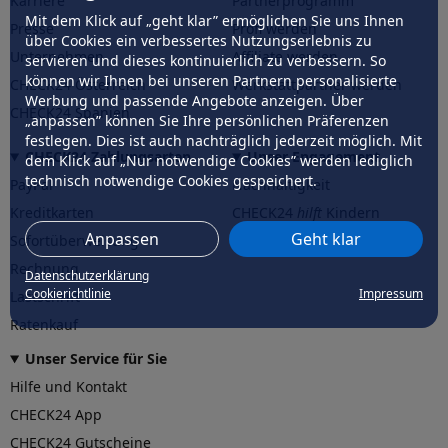
Karriere
Partnerprogramm
Mit dem Klick auf „geht klar” ermöglichen Sie uns Ihnen
Presse
Profi werden
über Cookies ein verbessertes Nutzungserlebnis zu
Unternehmen
Affiliate werden
servieren und dieses kontinuierlich zu verbessern. So
können wir Ihnen bei unseren Partnern personalisierte
CHECK24 Österreich
Werkstattpartner werden
Werbung und passende Angebote anzeigen. Über
CHECK24 Spanien
„anpassen” können Sie Ihre persönlichen Präferenzen
festlegen. Dies ist auch nachträglich jederzeit möglich. Mit
CHECK24 Zahlungsarten
Unser Engagement
dem Klick auf „Nur notwendige Cookies” werden lediglich
technisch notwendige Cookies gespeichert.
PayPal
Nachhaltigkeit
Kreditkarten
CHECK24
hilft
Kindern
Anpassen
Geht klar
Sofortüberweisung
CHECK24
hilft
der Natur
Rechnung
Datenschutzerklärung
Cookierichtlinie
Impressum
Lastschrift
Ratenkauf
Unser Service für Sie
Hilfe und Kontakt
CHECK24 App
CHECK24 Gutscheine