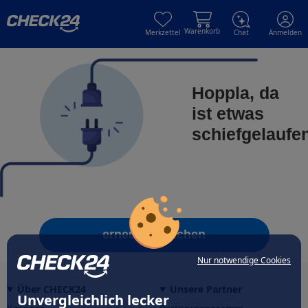
Skip to main content
Skip to main content
Warenkorb
Merkzettel
Chat
Anmelden
Hoppla, da
ist etwas
schiefgelaufe
erneut versuchen
Nur notwendige Cookies
Über CHECK24
Unsere Partner
Unvergleichlich lecker