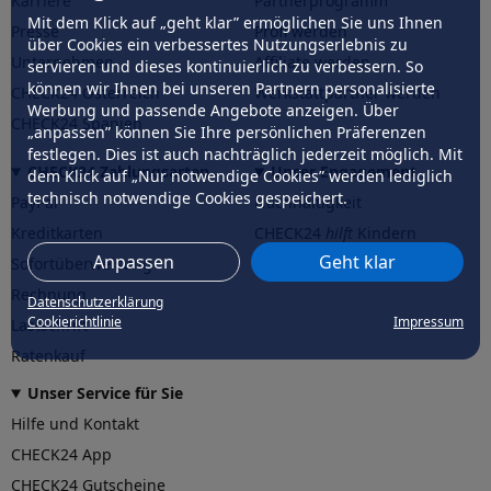
Karriere
Partnerprogramm
Mit dem Klick auf „geht klar” ermöglichen Sie uns Ihnen
Presse
Profi werden
über Cookies ein verbessertes Nutzungserlebnis zu
Unternehmen
Affiliate werden
servieren und dieses kontinuierlich zu verbessern. So
können wir Ihnen bei unseren Partnern personalisierte
CHECK24 Österreich
Werkstattpartner werden
Werbung und passende Angebote anzeigen. Über
CHECK24 Spanien
„anpassen” können Sie Ihre persönlichen Präferenzen
festlegen. Dies ist auch nachträglich jederzeit möglich. Mit
CHECK24 Zahlungsarten
Unser Engagement
dem Klick auf „Nur notwendige Cookies” werden lediglich
technisch notwendige Cookies gespeichert.
PayPal
Nachhaltigkeit
Kreditkarten
CHECK24
hilft
Kindern
Anpassen
Geht klar
Sofortüberweisung
CHECK24
hilft
der Natur
Rechnung
Datenschutzerklärung
Cookierichtlinie
Impressum
Lastschrift
Ratenkauf
Unser Service für Sie
Hilfe und Kontakt
CHECK24 App
CHECK24 Gutscheine