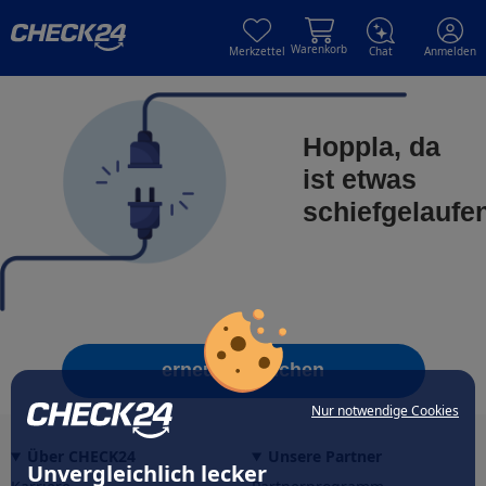
Skip to main content
Skip to main content
Warenkorb
Merkzettel
Chat
Anmelden
Hoppla, da
ist etwas
schiefgelaufe
erneut versuchen
Nur notwendige Cookies
Über CHECK24
Unsere Partner
Unvergleichlich lecker