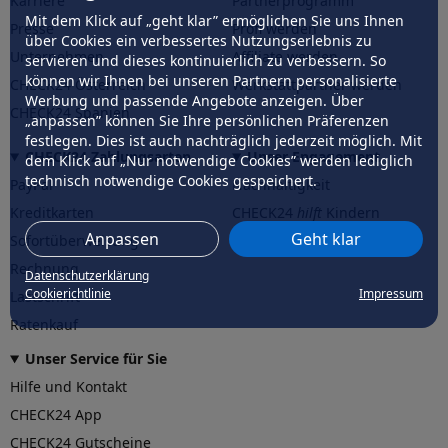
Karriere
Partnerprogramm
Mit dem Klick auf „geht klar” ermöglichen Sie uns Ihnen
Presse
Profi werden
über Cookies ein verbessertes Nutzungserlebnis zu
Unternehmen
Affiliate werden
servieren und dieses kontinuierlich zu verbessern. So
können wir Ihnen bei unseren Partnern personalisierte
CHECK24 Österreich
Werkstattpartner werden
Werbung und passende Angebote anzeigen. Über
CHECK24 Spanien
„anpassen” können Sie Ihre persönlichen Präferenzen
festlegen. Dies ist auch nachträglich jederzeit möglich. Mit
CHECK24 Zahlungsarten
Unser Engagement
dem Klick auf „Nur notwendige Cookies” werden lediglich
technisch notwendige Cookies gespeichert.
PayPal
Nachhaltigkeit
Kreditkarten
CHECK24
hilft
Kindern
Anpassen
Geht klar
Sofortüberweisung
CHECK24
hilft
der Natur
Rechnung
Datenschutzerklärung
Cookierichtlinie
Impressum
Lastschrift
Ratenkauf
Unser Service für Sie
Hilfe und Kontakt
CHECK24 App
CHECK24 Gutscheine