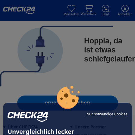
Skip to main content
Skip to main content
Warenkorb
Merkzettel
Chat
Anmelden
Hoppla, da
ist etwas
schiefgelaufe
erneut versuchen
Nur notwendige Cookies
Über CHECK24
Unsere Partner
Unvergleichlich lecker