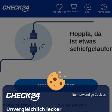
Skip to main content
Skip to main content
Warenkorb
Merkzettel
Chat
Anmelden
Hoppla, da
ist etwas
schiefgelaufe
erneut versuchen
Nur notwendige Cookies
Über CHECK24
Unsere Partner
Unvergleichlich lecker