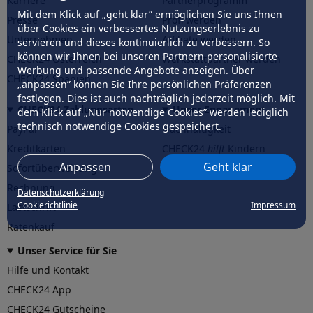
Karriere
Partnerprogramm
Mit dem Klick auf „geht klar” ermöglichen Sie uns Ihnen
Presse
Profi werden
über Cookies ein verbessertes Nutzungserlebnis zu
Unternehmen
Affiliate werden
servieren und dieses kontinuierlich zu verbessern. So
können wir Ihnen bei unseren Partnern personalisierte
CHECK24 Österreich
Werkstattpartner werden
Werbung und passende Angebote anzeigen. Über
CHECK24 Spanien
„anpassen” können Sie Ihre persönlichen Präferenzen
festlegen. Dies ist auch nachträglich jederzeit möglich. Mit
CHECK24 Zahlungsarten
Unser Engagement
dem Klick auf „Nur notwendige Cookies” werden lediglich
technisch notwendige Cookies gespeichert.
PayPal
Nachhaltigkeit
Kreditkarten
CHECK24
hilft
Kindern
Anpassen
Geht klar
Sofortüberweisung
CHECK24
hilft
der Natur
Rechnung
Datenschutzerklärung
Cookierichtlinie
Impressum
Lastschrift
Ratenkauf
Unser Service für Sie
Hilfe und Kontakt
CHECK24 App
CHECK24 Gutscheine