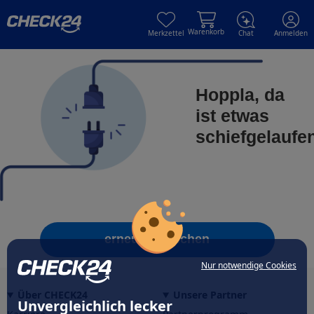
Skip to main content
Skip to main content
Warenkorb
Merkzettel
Chat
Anmelden
Hoppla, da
ist etwas
schiefgelaufe
erneut versuchen
Nur notwendige Cookies
Über CHECK24
Unsere Partner
Unvergleichlich lecker