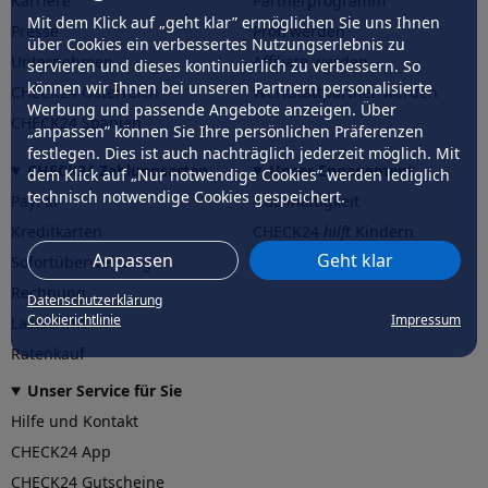
Karriere
Partnerprogramm
Mit dem Klick auf „geht klar” ermöglichen Sie uns Ihnen
Presse
Profi werden
über Cookies ein verbessertes Nutzungserlebnis zu
Unternehmen
Affiliate werden
servieren und dieses kontinuierlich zu verbessern. So
können wir Ihnen bei unseren Partnern personalisierte
CHECK24 Österreich
Werkstattpartner werden
Werbung und passende Angebote anzeigen. Über
CHECK24 Spanien
„anpassen” können Sie Ihre persönlichen Präferenzen
festlegen. Dies ist auch nachträglich jederzeit möglich. Mit
CHECK24 Zahlungsarten
Unser Engagement
dem Klick auf „Nur notwendige Cookies” werden lediglich
technisch notwendige Cookies gespeichert.
PayPal
Nachhaltigkeit
Kreditkarten
CHECK24
hilft
Kindern
Anpassen
Geht klar
Sofortüberweisung
CHECK24
hilft
der Natur
Rechnung
Datenschutzerklärung
Cookierichtlinie
Impressum
Lastschrift
Ratenkauf
Unser Service für Sie
Hilfe und Kontakt
CHECK24 App
CHECK24 Gutscheine