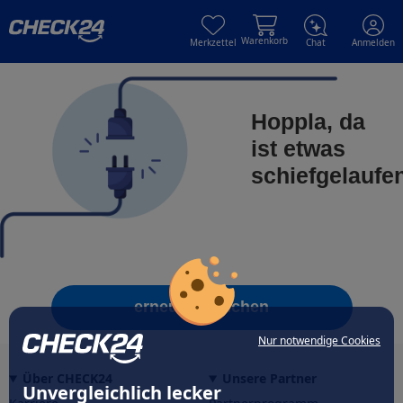
Skip to main content
Skip to main content
Warenkorb
Merkzettel
Chat
Anmelden
Hoppla, da
ist etwas
schiefgelaufe
erneut versuchen
Nur notwendige Cookies
Über CHECK24
Unsere Partner
Unvergleichlich lecker