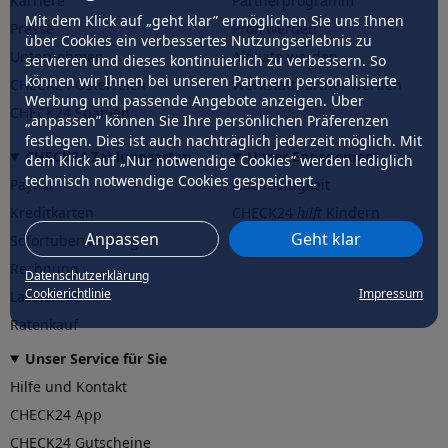
Karriere
Partnerprogramm
Mit dem Klick auf „geht klar” ermöglichen Sie uns Ihnen
Presse
Profi werden
über Cookies ein verbessertes Nutzungserlebnis zu
Unternehmen
Affiliate werden
servieren und dieses kontinuierlich zu verbessern. So
können wir Ihnen bei unseren Partnern personalisierte
CHECK24 Österreich
Werkstattpartner werden
Werbung und passende Angebote anzeigen. Über
CHECK24 Spanien
„anpassen” können Sie Ihre persönlichen Präferenzen
festlegen. Dies ist auch nachträglich jederzeit möglich. Mit
CHECK24 Zahlungsarten
Unser Engagement
dem Klick auf „Nur notwendige Cookies” werden lediglich
technisch notwendige Cookies gespeichert.
PayPal
Nachhaltigkeit
Kreditkarten
CHECK24
hilft
Kindern
Anpassen
Geht klar
Sofortüberweisung
CHECK24
hilft
der Natur
Rechnung
Datenschutzerklärung
Cookierichtlinie
Impressum
Lastschrift
Ratenkauf
Unser Service für Sie
Hilfe und Kontakt
CHECK24 App
CHECK24 Gutscheine