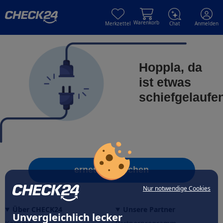
Skip to main content
Skip to main content
Warenkorb
Merkzettel
Chat
Anmelden
Hoppla, da
ist etwas
schiefgelaufe
erneut versuchen
Nur notwendige Cookies
Über CHECK24
Unsere Partner
Unvergleichlich lecker