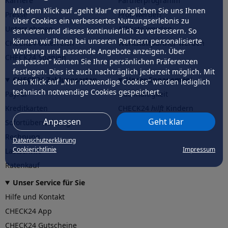
Karriere
Partnerprogramm
Mit dem Klick auf „geht klar” ermöglichen Sie uns Ihnen
Presse
Profi werden
über Cookies ein verbessertes Nutzungserlebnis zu
Unternehmen
Affiliate werden
servieren und dieses kontinuierlich zu verbessern. So
können wir Ihnen bei unseren Partnern personalisierte
CHECK24 Österreich
Werkstattpartner werden
Werbung und passende Angebote anzeigen. Über
CHECK24 Spanien
„anpassen” können Sie Ihre persönlichen Präferenzen
festlegen. Dies ist auch nachträglich jederzeit möglich. Mit
CHECK24 Zahlungsarten
Unser Engagement
dem Klick auf „Nur notwendige Cookies” werden lediglich
technisch notwendige Cookies gespeichert.
PayPal
Nachhaltigkeit
Kreditkarten
CHECK24
hilft
Kindern
Anpassen
Geht klar
Sofortüberweisung
CHECK24
hilft
der Natur
Rechnung
Datenschutzerklärung
Cookierichtlinie
Impressum
Lastschrift
Ratenkauf
Unser Service für Sie
Hilfe und Kontakt
CHECK24 App
CHECK24 Gutscheine