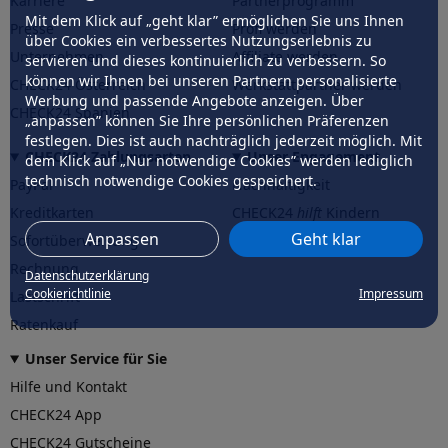
Karriere
Partnerprogramm
Mit dem Klick auf „geht klar” ermöglichen Sie uns Ihnen
Presse
Profi werden
über Cookies ein verbessertes Nutzungserlebnis zu
Unternehmen
Affiliate werden
servieren und dieses kontinuierlich zu verbessern. So
können wir Ihnen bei unseren Partnern personalisierte
CHECK24 Österreich
Werkstattpartner werden
Werbung und passende Angebote anzeigen. Über
CHECK24 Spanien
„anpassen” können Sie Ihre persönlichen Präferenzen
festlegen. Dies ist auch nachträglich jederzeit möglich. Mit
CHECK24 Zahlungsarten
Unser Engagement
dem Klick auf „Nur notwendige Cookies” werden lediglich
technisch notwendige Cookies gespeichert.
PayPal
Nachhaltigkeit
Kreditkarten
CHECK24
hilft
Kindern
Anpassen
Geht klar
Sofortüberweisung
CHECK24
hilft
der Natur
Rechnung
Datenschutzerklärung
Cookierichtlinie
Impressum
Lastschrift
Ratenkauf
Unser Service für Sie
Hilfe und Kontakt
CHECK24 App
CHECK24 Gutscheine