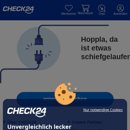
Skip to main content
Skip to main content
Warenkorb
Merkzettel
Chat
Anmelden
Hoppla, da
ist etwas
schiefgelaufe
erneut versuchen
Nur notwendige Cookies
Über CHECK24
Unsere Partner
Unvergleichlich lecker