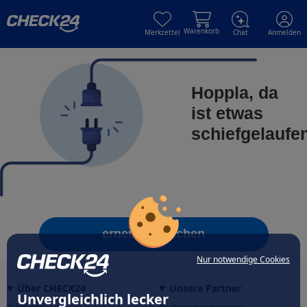
Skip to main content
Skip to main content
Warenkorb
Merkzettel
Chat
Anmelden
Hoppla, da
ist etwas
schiefgelaufe
erneut versuchen
Nur notwendige Cookies
Über CHECK24
Unsere Partner
Unvergleichlich lecker