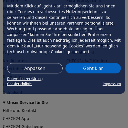
Karriere
Partnerprogramm
Mit dem Klick auf „geht klar” ermöglichen Sie uns Ihnen
Presse
Profi werden
über Cookies ein verbessertes Nutzungserlebnis zu
Unternehmen
Affiliate werden
servieren und dieses kontinuierlich zu verbessern. So
können wir Ihnen bei unseren Partnern personalisierte
CHECK24 Österreich
Werkstattpartner werden
Werbung und passende Angebote anzeigen. Über
CHECK24 Spanien
„anpassen” können Sie Ihre persönlichen Präferenzen
festlegen. Dies ist auch nachträglich jederzeit möglich. Mit
CHECK24 Zahlungsarten
Unser Engagement
dem Klick auf „Nur notwendige Cookies” werden lediglich
technisch notwendige Cookies gespeichert.
PayPal
Nachhaltigkeit
Kreditkarten
CHECK24
hilft
Kindern
Anpassen
Geht klar
Sofortüberweisung
CHECK24
hilft
der Natur
Rechnung
Datenschutzerklärung
Cookierichtlinie
Impressum
Lastschrift
Ratenkauf
Unser Service für Sie
Hilfe und Kontakt
CHECK24 App
CHECK24 Gutscheine