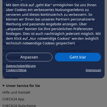
Karriere
Partnerprogramm
Mit dem Klick auf „geht klar” ermöglichen Sie uns Ihnen
Presse
Profi werden
über Cookies ein verbessertes Nutzungserlebnis zu
Unternehmen
Affiliate werden
servieren und dieses kontinuierlich zu verbessern. So
können wir Ihnen bei unseren Partnern personalisierte
CHECK24 Österreich
Werkstattpartner werden
Werbung und passende Angebote anzeigen. Über
CHECK24 Spanien
„anpassen” können Sie Ihre persönlichen Präferenzen
festlegen. Dies ist auch nachträglich jederzeit möglich. Mit
CHECK24 Zahlungsarten
Unser Engagement
dem Klick auf „Nur notwendige Cookies” werden lediglich
technisch notwendige Cookies gespeichert.
PayPal
Nachhaltigkeit
Kreditkarten
CHECK24
hilft
Kindern
Anpassen
Geht klar
Sofortüberweisung
CHECK24
hilft
der Natur
Rechnung
Datenschutzerklärung
Cookierichtlinie
Impressum
Lastschrift
Ratenkauf
Unser Service für Sie
Hilfe und Kontakt
CHECK24 App
CHECK24 Gutscheine