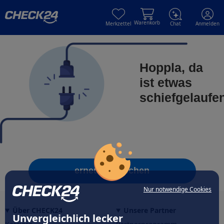
Skip to main content
Skip to main content
Warenkorb
Merkzettel
Chat
Anmelden
Hoppla, da
ist etwas
schiefgelaufe
erneut versuchen
Nur notwendige Cookies
Über CHECK24
Unsere Partner
Unvergleichlich lecker