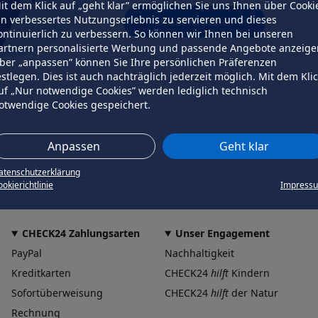
it dem Klick auf „geht klar” ermöglichen Sie uns Ihnen über Cooki
in verbessertes Nutzungserlebnis zu servieren und dieses
erneut versuchen
ontinuierlich zu verbessern. So können wir Ihnen bei unseren
artnern personalisierte Werbung und passende Angebote anzeige
ber „anpassen” können Sie Ihre persönlichen Präferenzen
estlegen. Dies ist auch nachträglich jederzeit möglich. Mit dem Kli
uf „Nur notwendige Cookies” werden lediglich technisch
otwendige Cookies gespeichert.
Anpassen
Geht klar
atenschutzerklärung
okierichtlinie
Impress
CHECK24 Zahlungsarten
Unser Engagement
PayPal
Nachhaltigkeit
Kreditkarten
CHECK24
hilft
Kindern
Sofortüberweisung
CHECK24
hilft
der Natur
Rechnung