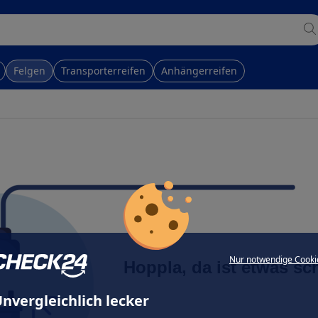
Felgen
Transporterreifen
Anhängerreifen
Nur notwendige Cooki
Hoppla, da ist etwas sc
nvergleichlich lecker