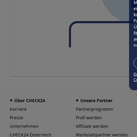
M
e
k
P
Ü
f
a
n
D
Co
Über CHECK24
Unsere Partner
Karriere
Partnerprogramm
Presse
Profi werden
Unternehmen
Affiliate werden
CHECK24 Österreich
Werkstattpartner werden