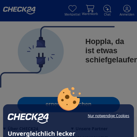
Skip to main content
Skip to main content
Warenkorb
Merkzettel
Chat
Anmelden
Hoppla, da
ist etwas
schiefgelaufe
erneut versuchen
Nur notwendige Cookies
Über CHECK24
Unsere Partner
Unvergleichlich lecker