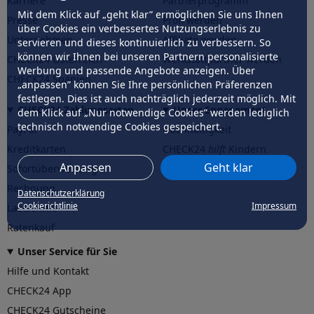
Karriere
Partnerprogramm
Mit dem Klick auf „geht klar” ermöglichen Sie uns Ihnen
Presse
Profi werden
über Cookies ein verbessertes Nutzungserlebnis zu
Unternehmen
Affiliate werden
servieren und dieses kontinuierlich zu verbessern. So
können wir Ihnen bei unseren Partnern personalisierte
CHECK24 Österreich
Werkstattpartner werden
Werbung und passende Angebote anzeigen. Über
CHECK24 Spanien
„anpassen” können Sie Ihre persönlichen Präferenzen
festlegen. Dies ist auch nachträglich jederzeit möglich. Mit
CHECK24 Zahlungsarten
Unser Engagement
dem Klick auf „Nur notwendige Cookies” werden lediglich
technisch notwendige Cookies gespeichert.
PayPal
Nachhaltigkeit
Kreditkarten
CHECK24
hilft
Kindern
Anpassen
Geht klar
Sofortüberweisung
CHECK24
hilft
der Natur
Rechnung
Datenschutzerklärung
Cookierichtlinie
Impressum
Lastschrift
Ratenkauf
Unser Service für Sie
Hilfe und Kontakt
CHECK24 App
CHECK24 Gutscheine