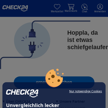
Skip to main content
Skip to main content
Warenkorb
Merkzettel
Chat
Anmelden
Hoppla, da
ist etwas
schiefgelaufe
erneut versuchen
Nur notwendige Cookies
Über CHECK24
Unsere Partner
Unvergleichlich lecker