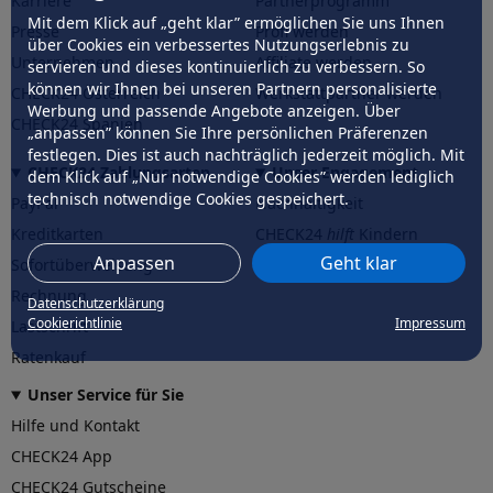
Karriere
Partnerprogramm
Mit dem Klick auf „geht klar” ermöglichen Sie uns Ihnen
Presse
Profi werden
über Cookies ein verbessertes Nutzungserlebnis zu
Unternehmen
Affiliate werden
servieren und dieses kontinuierlich zu verbessern. So
können wir Ihnen bei unseren Partnern personalisierte
CHECK24 Österreich
Werkstattpartner werden
Werbung und passende Angebote anzeigen. Über
CHECK24 Spanien
„anpassen” können Sie Ihre persönlichen Präferenzen
festlegen. Dies ist auch nachträglich jederzeit möglich. Mit
CHECK24 Zahlungsarten
Unser Engagement
dem Klick auf „Nur notwendige Cookies” werden lediglich
technisch notwendige Cookies gespeichert.
PayPal
Nachhaltigkeit
Kreditkarten
CHECK24
hilft
Kindern
Anpassen
Geht klar
Sofortüberweisung
CHECK24
hilft
der Natur
Rechnung
Datenschutzerklärung
Cookierichtlinie
Impressum
Lastschrift
Ratenkauf
Unser Service für Sie
Hilfe und Kontakt
CHECK24 App
CHECK24 Gutscheine