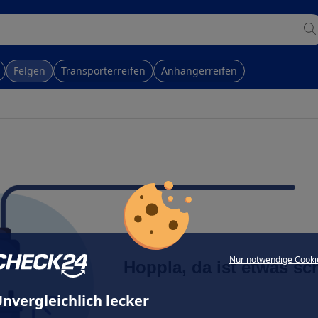
Felgen
Transporterreifen
Anhängerreifen
Nur notwendige Cooki
Hoppla, da ist etwas sc
nvergleichlich lecker