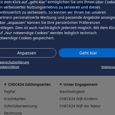
it dem Klick auf „geht klar” ermöglichen Sie uns Ihnen über Cooki
in verbessertes Nutzungserlebnis zu servieren und dieses
erneut versuchen
ontinuierlich zu verbessern. So können wir Ihnen bei unseren
artnern personalisierte Werbung und passende Angebote anzeige
ber „anpassen” können Sie Ihre persönlichen Präferenzen
estlegen. Dies ist auch nachträglich jederzeit möglich. Mit dem Kli
uf „Nur notwendige Cookies” werden lediglich technisch
otwendige Cookies gespeichert.
Anpassen
Geht klar
atenschutzerklärung
okierichtlinie
Impress
CHECK24 Zahlungsarten
Unser Engagement
PayPal
Nachhaltigkeit
Kreditkarten
CHECK24
hilft
Kindern
Sofortüberweisung
CHECK24
hilft
der Natur
Rechnung