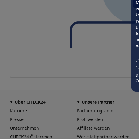
M
e
k
P
Ü
f
a
n
D
Co
Über CHECK24
Unsere Partner
Karriere
Partnerprogramm
Presse
Profi werden
Unternehmen
Affiliate werden
CHECK24 Österreich
Werkstattpartner werden