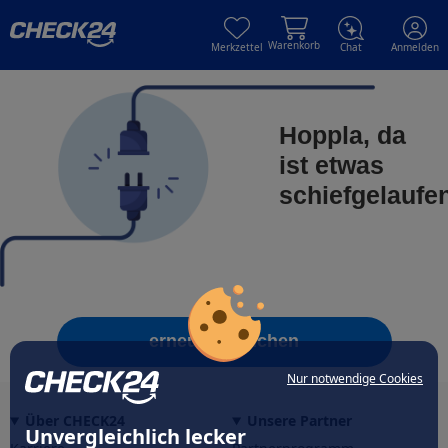
Skip to main content
Skip to main content
Warenkorb
Merkzettel
Chat
Anmelden
Hoppla, da
ist etwas
schiefgelaufe
erneut versuchen
Nur notwendige Cookies
Über CHECK24
Unsere Partner
Unvergleichlich lecker