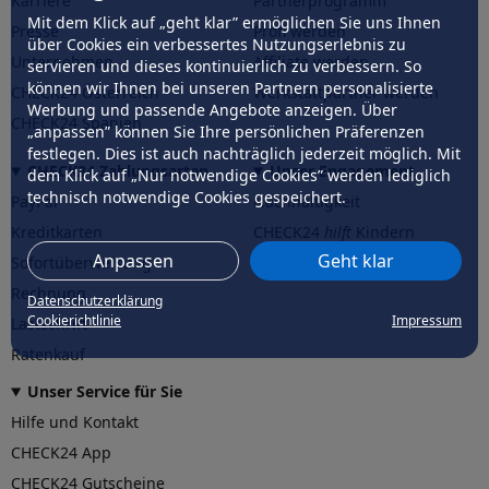
Karriere
Partnerprogramm
Mit dem Klick auf „geht klar” ermöglichen Sie uns Ihnen
Presse
Profi werden
über Cookies ein verbessertes Nutzungserlebnis zu
Unternehmen
Affiliate werden
servieren und dieses kontinuierlich zu verbessern. So
können wir Ihnen bei unseren Partnern personalisierte
CHECK24 Österreich
Werkstattpartner werden
Werbung und passende Angebote anzeigen. Über
CHECK24 Spanien
„anpassen” können Sie Ihre persönlichen Präferenzen
festlegen. Dies ist auch nachträglich jederzeit möglich. Mit
CHECK24 Zahlungsarten
Unser Engagement
dem Klick auf „Nur notwendige Cookies” werden lediglich
technisch notwendige Cookies gespeichert.
PayPal
Nachhaltigkeit
Kreditkarten
CHECK24
hilft
Kindern
Anpassen
Geht klar
Sofortüberweisung
CHECK24
hilft
der Natur
Rechnung
Datenschutzerklärung
Cookierichtlinie
Impressum
Lastschrift
Ratenkauf
Unser Service für Sie
Hilfe und Kontakt
CHECK24 App
CHECK24 Gutscheine