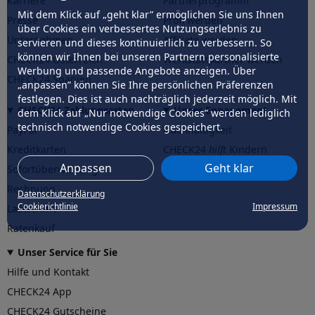
Karriere
Partnerprogramm
Mit dem Klick auf „geht klar” ermöglichen Sie uns Ihnen
Presse
Profi werden
über Cookies ein verbessertes Nutzungserlebnis zu
Unternehmen
Affiliate werden
servieren und dieses kontinuierlich zu verbessern. So
können wir Ihnen bei unseren Partnern personalisierte
CHECK24 Österreich
Werkstattpartner werden
Werbung und passende Angebote anzeigen. Über
CHECK24 Spanien
„anpassen” können Sie Ihre persönlichen Präferenzen
festlegen. Dies ist auch nachträglich jederzeit möglich. Mit
CHECK24 Zahlungsarten
Unser Engagement
dem Klick auf „Nur notwendige Cookies” werden lediglich
technisch notwendige Cookies gespeichert.
PayPal
Nachhaltigkeit
Kreditkarten
CHECK24
hilft
Kindern
Anpassen
Geht klar
Sofortüberweisung
CHECK24
hilft
der Natur
Rechnung
Datenschutzerklärung
Cookierichtlinie
Impressum
Lastschrift
Ratenkauf
Unser Service für Sie
Hilfe und Kontakt
CHECK24 App
CHECK24 Gutscheine