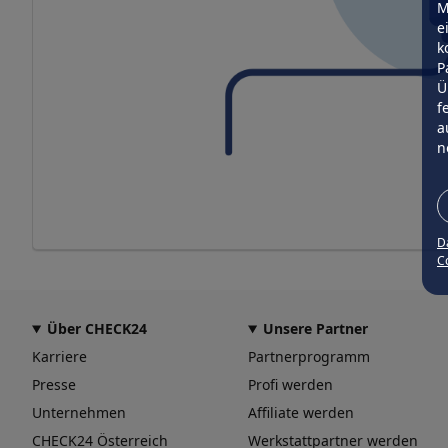
M
e
k
P
Ü
f
a
n
D
Co
Über CHECK24
Unsere Partner
Karriere
Partnerprogramm
Presse
Profi werden
Unternehmen
Affiliate werden
CHECK24 Österreich
Werkstattpartner werden