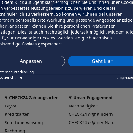
it dem Klick auf „geht klar” ermöglichen Sie uns Ihnen über Cooki
in verbessertes Nutzungserlebnis zu servieren und dieses
erneut versuchen
ontinuierlich zu verbessern. So können wir Ihnen bei unseren
artnern personalisierte Werbung und passende Angebote anzeige
ber „anpassen” können Sie Ihre persönlichen Präferenzen
estlegen. Dies ist auch nachträglich jederzeit möglich. Mit dem Kli
uf „Nur notwendige Cookies” werden lediglich technisch
otwendige Cookies gespeichert.
Anpassen
Geht klar
atenschutzerklärung
okierichtlinie
Impress
CHECK24 Zahlungsarten
Unser Engagement
PayPal
Nachhaltigkeit
Kreditkarten
CHECK24
hilft
Kindern
Sofortüberweisung
CHECK24
hilft
der Natur
Rechnung