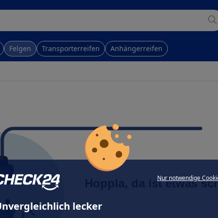
Felgen
Transporterreifen
Anhängerreifen
Nur notwendige Cooki
Hoppla, da ist etwas sc
nvergleichlich lecker