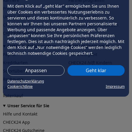
Karriere
Partnerprogramm
Mit dem Klick auf „geht klar” ermöglichen Sie uns Ihnen
Presse
Profi werden
über Cookies ein verbessertes Nutzungserlebnis zu
Unternehmen
Affiliate werden
servieren und dieses kontinuierlich zu verbessern. So
können wir Ihnen bei unseren Partnern personalisierte
CHECK24 Österreich
Werkstattpartner werden
Werbung und passende Angebote anzeigen. Über
CHECK24 Spanien
„anpassen” können Sie Ihre persönlichen Präferenzen
festlegen. Dies ist auch nachträglich jederzeit möglich. Mit
CHECK24 Zahlungsarten
Unser Engagement
dem Klick auf „Nur notwendige Cookies” werden lediglich
technisch notwendige Cookies gespeichert.
PayPal
Nachhaltigkeit
Kreditkarten
CHECK24
hilft
Kindern
Anpassen
Geht klar
Sofortüberweisung
CHECK24
hilft
der Natur
Rechnung
Datenschutzerklärung
Cookierichtlinie
Impressum
Lastschrift
Ratenkauf
Unser Service für Sie
Hilfe und Kontakt
CHECK24 App
CHECK24 Gutscheine