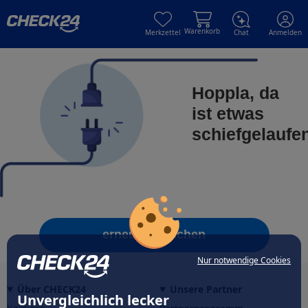
Skip to main content
Skip to main content
Warenkorb
Merkzettel
Chat
Anmelden
Hoppla, da
ist etwas
schiefgelaufe
erneut versuchen
Nur notwendige Cookies
Über CHECK24
Unsere Partner
Unvergleichlich lecker