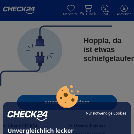
Skip to main content
Skip to main content
Warenkorb
Merkzettel
Chat
Anmelden
Hoppla, da
ist etwas
schiefgelaufe
erneut versuchen
Nur notwendige Cookies
Über CHECK24
Unsere Partner
Unvergleichlich lecker