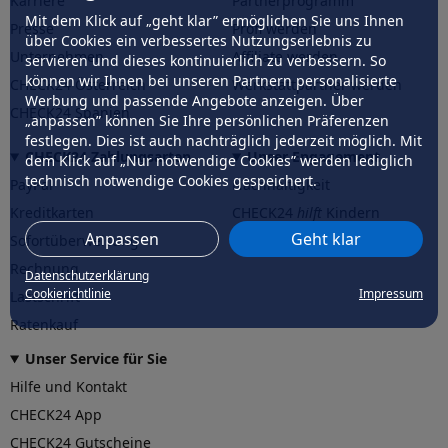
Karriere
Partnerprogramm
Mit dem Klick auf „geht klar” ermöglichen Sie uns Ihnen
Presse
Profi werden
über Cookies ein verbessertes Nutzungserlebnis zu
Unternehmen
Affiliate werden
servieren und dieses kontinuierlich zu verbessern. So
können wir Ihnen bei unseren Partnern personalisierte
CHECK24 Österreich
Werkstattpartner werden
Werbung und passende Angebote anzeigen. Über
CHECK24 Spanien
„anpassen” können Sie Ihre persönlichen Präferenzen
festlegen. Dies ist auch nachträglich jederzeit möglich. Mit
CHECK24 Zahlungsarten
Unser Engagement
dem Klick auf „Nur notwendige Cookies” werden lediglich
technisch notwendige Cookies gespeichert.
PayPal
Nachhaltigkeit
Kreditkarten
CHECK24
hilft
Kindern
Anpassen
Geht klar
Sofortüberweisung
CHECK24
hilft
der Natur
Rechnung
Datenschutzerklärung
Cookierichtlinie
Impressum
Lastschrift
Ratenkauf
Unser Service für Sie
Hilfe und Kontakt
CHECK24 App
CHECK24 Gutscheine