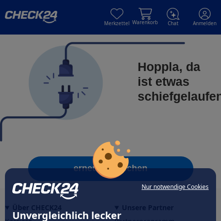
Skip to main content
Skip to main content
Warenkorb
Merkzettel
Chat
Anmelden
Hoppla, da
ist etwas
schiefgelaufe
erneut versuchen
Nur notwendige Cookies
Über CHECK24
Unsere Partner
Unvergleichlich lecker