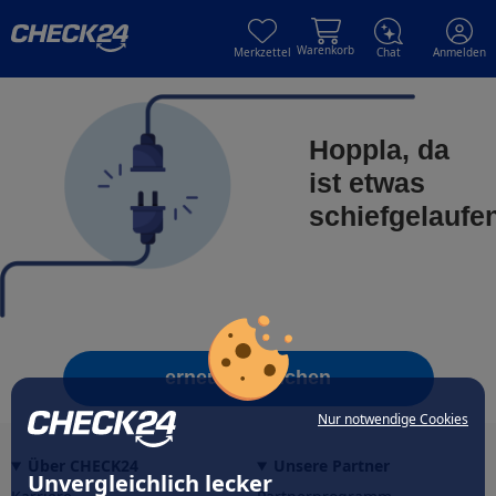
Skip to main content
Skip to main content
Warenkorb
Merkzettel
Chat
Anmelden
Hoppla, da
ist etwas
schiefgelaufe
erneut versuchen
Nur notwendige Cookies
Über CHECK24
Unsere Partner
Unvergleichlich lecker