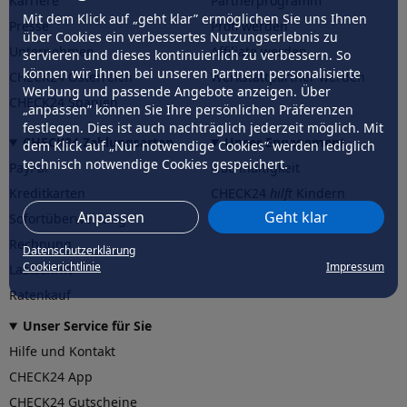
Karriere
Partnerprogramm
Mit dem Klick auf „geht klar” ermöglichen Sie uns Ihnen
Presse
Profi werden
über Cookies ein verbessertes Nutzungserlebnis zu
Unternehmen
Affiliate werden
servieren und dieses kontinuierlich zu verbessern. So
können wir Ihnen bei unseren Partnern personalisierte
CHECK24 Österreich
Werkstattpartner werden
Werbung und passende Angebote anzeigen. Über
CHECK24 Spanien
„anpassen” können Sie Ihre persönlichen Präferenzen
festlegen. Dies ist auch nachträglich jederzeit möglich. Mit
CHECK24 Zahlungsarten
Unser Engagement
dem Klick auf „Nur notwendige Cookies” werden lediglich
technisch notwendige Cookies gespeichert.
PayPal
Nachhaltigkeit
Kreditkarten
CHECK24
hilft
Kindern
Anpassen
Geht klar
Sofortüberweisung
CHECK24
hilft
der Natur
Rechnung
Datenschutzerklärung
Cookierichtlinie
Impressum
Lastschrift
Ratenkauf
Unser Service für Sie
Hilfe und Kontakt
CHECK24 App
CHECK24 Gutscheine