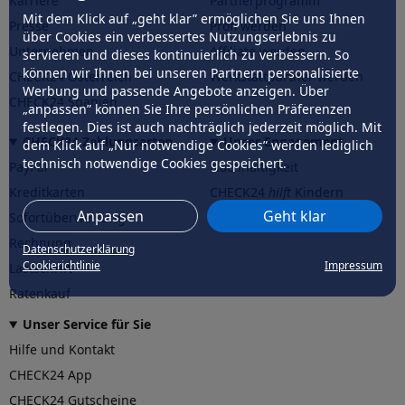
Karriere
Partnerprogramm
Mit dem Klick auf „geht klar” ermöglichen Sie uns Ihnen
Presse
Profi werden
über Cookies ein verbessertes Nutzungserlebnis zu
Unternehmen
Affiliate werden
servieren und dieses kontinuierlich zu verbessern. So
können wir Ihnen bei unseren Partnern personalisierte
CHECK24 Österreich
Werkstattpartner werden
Werbung und passende Angebote anzeigen. Über
CHECK24 Spanien
„anpassen” können Sie Ihre persönlichen Präferenzen
festlegen. Dies ist auch nachträglich jederzeit möglich. Mit
CHECK24 Zahlungsarten
Unser Engagement
dem Klick auf „Nur notwendige Cookies” werden lediglich
technisch notwendige Cookies gespeichert.
PayPal
Nachhaltigkeit
Kreditkarten
CHECK24
hilft
Kindern
Anpassen
Geht klar
Sofortüberweisung
CHECK24
hilft
der Natur
Rechnung
Datenschutzerklärung
Cookierichtlinie
Impressum
Lastschrift
Ratenkauf
Unser Service für Sie
Hilfe und Kontakt
CHECK24 App
CHECK24 Gutscheine