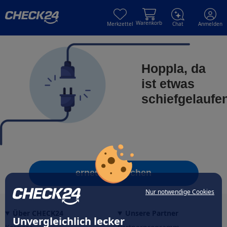
Skip to main content
Skip to main content
Warenkorb
Merkzettel
Chat
Anmelden
Hoppla, da
ist etwas
schiefgelaufe
erneut versuchen
Nur notwendige Cookies
Über CHECK24
Unsere Partner
Unvergleichlich lecker