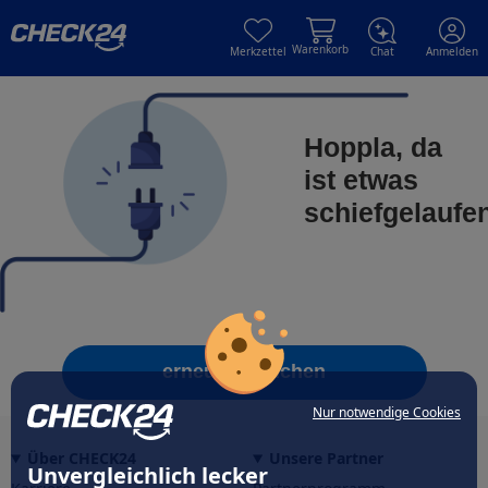
Skip to main content
Skip to main content
Warenkorb
Merkzettel
Chat
Anmelden
Hoppla, da
ist etwas
schiefgelaufe
erneut versuchen
Nur notwendige Cookies
Über CHECK24
Unsere Partner
Unvergleichlich lecker