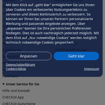
Karriere
Partnerprogramm
Mit dem Klick auf „geht klar” ermöglichen Sie uns Ihnen
Presse
Profi werden
über Cookies ein verbessertes Nutzungserlebnis zu
Unternehmen
Affiliate werden
servieren und dieses kontinuierlich zu verbessern. So
können wir Ihnen bei unseren Partnern personalisierte
CHECK24 Österreich
Werkstattpartner werden
Werbung und passende Angebote anzeigen. Über
CHECK24 Spanien
„anpassen” können Sie Ihre persönlichen Präferenzen
festlegen. Dies ist auch nachträglich jederzeit möglich. Mit
CHECK24 Zahlungsarten
Unser Engagement
dem Klick auf „Nur notwendige Cookies” werden lediglich
technisch notwendige Cookies gespeichert.
PayPal
Nachhaltigkeit
Kreditkarten
CHECK24
hilft
Kindern
Anpassen
Geht klar
Sofortüberweisung
CHECK24
hilft
der Natur
Rechnung
Datenschutzerklärung
Cookierichtlinie
Impressum
Lastschrift
Ratenkauf
Unser Service für Sie
Hilfe und Kontakt
CHECK24 App
CHECK24 Gutscheine