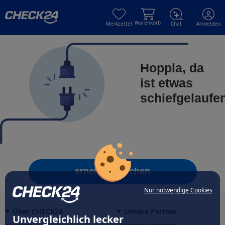
Skip to main content
Skip to main content
Warenkorb
Merkzettel
Chat
Anmelden
Hoppla, da
ist etwas
schiefgelaufe
erneut versuchen
Nur notwendige Cookies
Über CHECK24
Unsere Partner
Unvergleichlich lecker