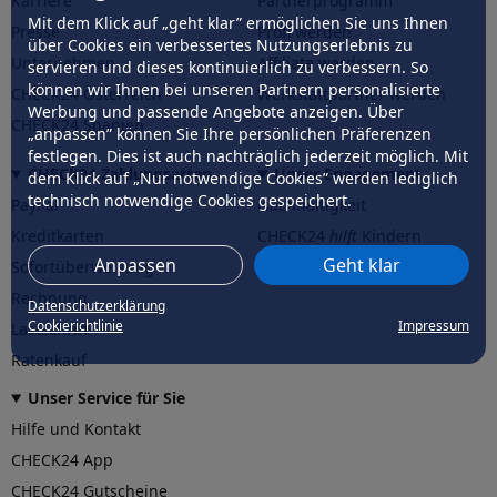
Karriere
Partnerprogramm
Mit dem Klick auf „geht klar” ermöglichen Sie uns Ihnen
Presse
Profi werden
über Cookies ein verbessertes Nutzungserlebnis zu
Unternehmen
Affiliate werden
servieren und dieses kontinuierlich zu verbessern. So
können wir Ihnen bei unseren Partnern personalisierte
CHECK24 Österreich
Werkstattpartner werden
Werbung und passende Angebote anzeigen. Über
CHECK24 Spanien
„anpassen” können Sie Ihre persönlichen Präferenzen
festlegen. Dies ist auch nachträglich jederzeit möglich. Mit
CHECK24 Zahlungsarten
Unser Engagement
dem Klick auf „Nur notwendige Cookies” werden lediglich
technisch notwendige Cookies gespeichert.
PayPal
Nachhaltigkeit
Kreditkarten
CHECK24
hilft
Kindern
Anpassen
Geht klar
Sofortüberweisung
CHECK24
hilft
der Natur
Rechnung
Datenschutzerklärung
Cookierichtlinie
Impressum
Lastschrift
Ratenkauf
Unser Service für Sie
Hilfe und Kontakt
CHECK24 App
CHECK24 Gutscheine