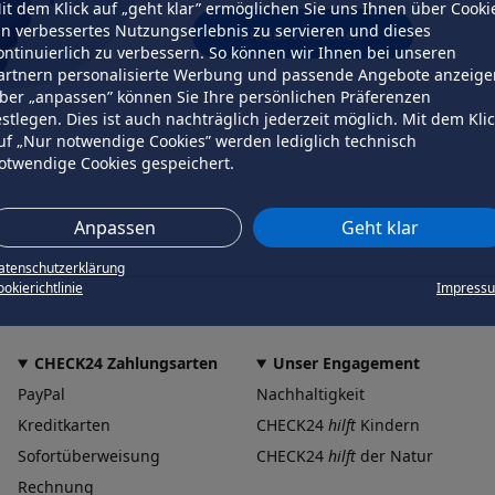
it dem Klick auf „geht klar” ermöglichen Sie uns Ihnen über Cooki
in verbessertes Nutzungserlebnis zu servieren und dieses
erneut versuchen
ontinuierlich zu verbessern. So können wir Ihnen bei unseren
artnern personalisierte Werbung und passende Angebote anzeige
ber „anpassen” können Sie Ihre persönlichen Präferenzen
estlegen. Dies ist auch nachträglich jederzeit möglich. Mit dem Kli
uf „Nur notwendige Cookies” werden lediglich technisch
otwendige Cookies gespeichert.
Anpassen
Geht klar
atenschutzerklärung
okierichtlinie
Impress
CHECK24 Zahlungsarten
Unser Engagement
PayPal
Nachhaltigkeit
Kreditkarten
CHECK24
hilft
Kindern
Sofortüberweisung
CHECK24
hilft
der Natur
Rechnung