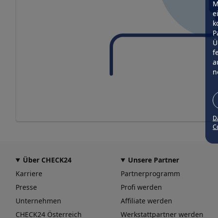
M
e
k
P
Ü
f
a
n
D
Co
Über CHECK24
Unsere Partner
Karriere
Partnerprogramm
Presse
Profi werden
Unternehmen
Affiliate werden
CHECK24 Österreich
Werkstattpartner werden