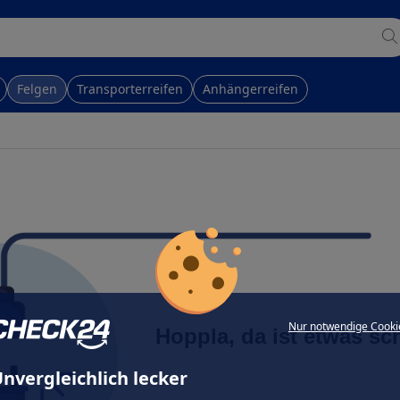
Felgen
Transporterreifen
Anhängerreifen
Nur notwendige Cooki
Hoppla, da ist etwas sc
nvergleichlich lecker