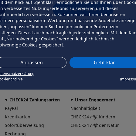
it dem Klick auf „geht klar” ermöglichen Sie uns Ihnen über Cooki
in verbessertes Nutzungserlebnis zu servieren und dieses
erneut versuchen
ontinuierlich zu verbessern. So können wir Ihnen bei unseren
artnern personalisierte Werbung und passende Angebote anzeige
ber „anpassen” können Sie Ihre persönlichen Präferenzen
estlegen. Dies ist auch nachträglich jederzeit möglich. Mit dem Kli
uf „Nur notwendige Cookies” werden lediglich technisch
otwendige Cookies gespeichert.
Anpassen
Geht klar
atenschutzerklärung
okierichtlinie
Impress
CHECK24 Zahlungsarten
Unser Engagement
PayPal
Nachhaltigkeit
Kreditkarten
CHECK24
hilft
Kindern
Sofortüberweisung
CHECK24
hilft
der Natur
Rechnung