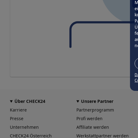
M
e
k
P
Ü
f
a
n
D
Co
Über CHECK24
Unsere Partner
Karriere
Partnerprogramm
Presse
Profi werden
Unternehmen
Affiliate werden
CHECK24 Österreich
Werkstattpartner werden