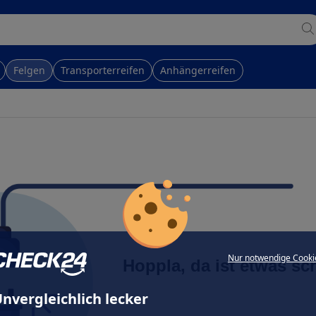
Felgen
Transporterreifen
Anhängerreifen
Nur notwendige Cooki
Hoppla, da ist etwas sc
nvergleichlich lecker