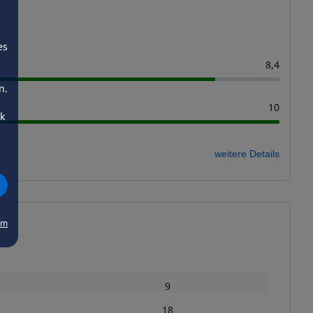
es
8,4
n.
10
ck
weitere Details
um
9
18