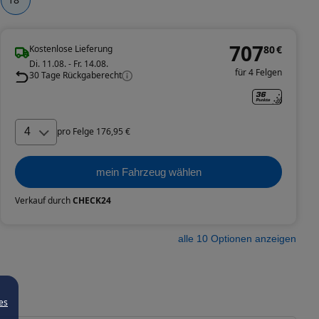
707
Kostenlose Lieferung
80
€
Di. 11.08. - Fr. 14.08.
für 4 Felgen
30 Tage Rückgaberecht
4
pro
Felge
176
,
95
€
mein Fahrzeug wählen
Verkauf durch
CHECK24
alle
10
Optionen anzeigen
es