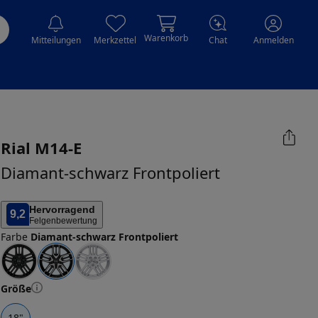
Warenkorb
Mitteilungen
Merkzettel
Chat
Anmelden
Rial
M14-E
Diamant-schwarz Frontpoliert
Hervorragend
9,2
Felgenbewertung
Farbe
Diamant-schwarz Frontpoliert
Größe
18
"