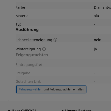
Farbe
Diamant-s
Material
alu
Typ
-
Ausführung
Schneeketteneignung
nein
Wintereignung
ja
Felgengutachten
Eintragungsfrei
-
Freigabe
-
Gutachten Link
-
Fahrzeug wählen
und Felgengutachten erhalten
Über CHECK24
Unsere Partner