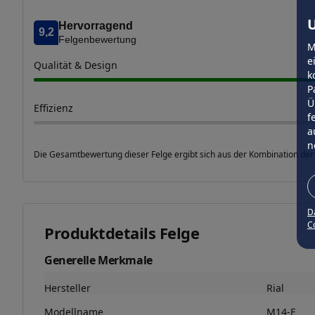
U
Hervorragend
9,2
Felgenbewertung
M
e
Qualität & Design
k
P
Ü
Effizienz
f
a
n
Die Gesamtbewertung dieser Felge ergibt sich aus der Kombination der
D
Co
Produktdetails Felge
Generelle Merkmale
Hersteller
Rial
Modellname
M14-E