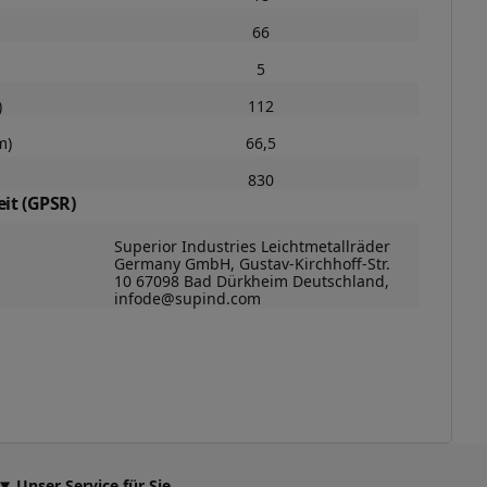
66
5
)
112
m)
66,5
830
it (GPSR)
Superior Industries Leichtmetallräder
Germany GmbH, Gustav-Kirchhoff-Str.
10 67098 Bad Dürkheim Deutschland,
infode@supind.com
Unser Service für Sie