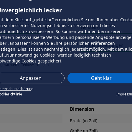
nvergleichlich lecker
it dem Klick auf „geht klar” ermöglichen Sie uns Ihnen über Cooki
in verbessertes Nutzungserlebnis zu servieren und dieses
9,4
Hersteller
ontinuierlich zu verbessern. So können wir Ihnen bei unseren
artnern personalisierte Werbung und passende Angebote anzeige
ber „anpassen” können Sie Ihre persönlichen Präferenzen
nicht verfügbar
Kundenbewertungen
estlegen. Dies ist auch nachträglich jederzeit möglich. Mit dem Kli
uf „Nur notwendige Cookies” werden lediglich technisch
otwendige Cookies gespeichert.
 gewichteten Teilbewertungen.
Anpassen
Geht klar
atenschutzerklärung
okierichtlinie
Impress
Dimension
Breite (in Zoll)
Größe (in Zoll)