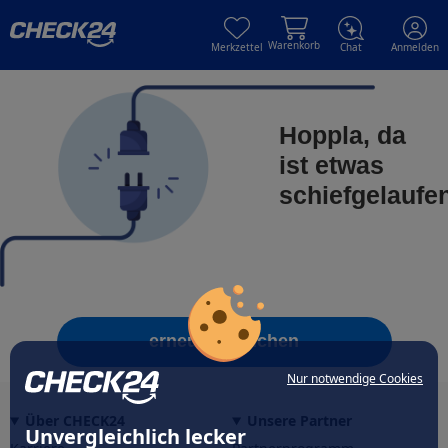
Skip to main content
Skip to main content
Warenkorb
Merkzettel
Chat
Anmelden
Hoppla, da
ist etwas
schiefgelaufe
erneut versuchen
Nur notwendige Cookies
Über CHECK24
Unsere Partner
Unvergleichlich lecker