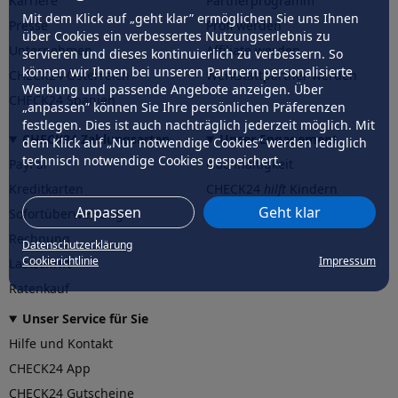
Karriere
Partnerprogramm
Mit dem Klick auf „geht klar” ermöglichen Sie uns Ihnen
Presse
Profi werden
über Cookies ein verbessertes Nutzungserlebnis zu
Unternehmen
Affiliate werden
servieren und dieses kontinuierlich zu verbessern. So
können wir Ihnen bei unseren Partnern personalisierte
CHECK24 Österreich
Werkstattpartner werden
Werbung und passende Angebote anzeigen. Über
CHECK24 Spanien
„anpassen” können Sie Ihre persönlichen Präferenzen
festlegen. Dies ist auch nachträglich jederzeit möglich. Mit
CHECK24 Zahlungsarten
Unser Engagement
dem Klick auf „Nur notwendige Cookies” werden lediglich
technisch notwendige Cookies gespeichert.
PayPal
Nachhaltigkeit
Kreditkarten
CHECK24
hilft
Kindern
Anpassen
Geht klar
Sofortüberweisung
CHECK24
hilft
der Natur
Rechnung
Datenschutzerklärung
Cookierichtlinie
Impressum
Lastschrift
Ratenkauf
Unser Service für Sie
Hilfe und Kontakt
CHECK24 App
CHECK24 Gutscheine