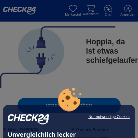
Skip to main content
Skip to main content
Warenkorb
Merkzettel
Chat
Anmelden
Hoppla, da
ist etwas
schiefgelaufe
erneut versuchen
Nur notwendige Cookies
Über CHECK24
Unsere Partner
Unvergleichlich lecker