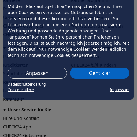
Karriere
Partnerprogramm
Mit dem Klick auf „geht klar” ermöglichen Sie uns Ihnen
Presse
Profi werden
über Cookies ein verbessertes Nutzungserlebnis zu
Unternehmen
Affiliate werden
servieren und dieses kontinuierlich zu verbessern. So
können wir Ihnen bei unseren Partnern personalisierte
CHECK24 Österreich
Werkstattpartner werden
Werbung und passende Angebote anzeigen. Über
CHECK24 Spanien
„anpassen” können Sie Ihre persönlichen Präferenzen
festlegen. Dies ist auch nachträglich jederzeit möglich. Mit
CHECK24 Zahlungsarten
Unser Engagement
dem Klick auf „Nur notwendige Cookies” werden lediglich
technisch notwendige Cookies gespeichert.
PayPal
Nachhaltigkeit
Kreditkarten
CHECK24
hilft
Kindern
Anpassen
Geht klar
Sofortüberweisung
CHECK24
hilft
der Natur
Rechnung
Datenschutzerklärung
Cookierichtlinie
Impressum
Lastschrift
Ratenkauf
Unser Service für Sie
Hilfe und Kontakt
CHECK24 App
CHECK24 Gutscheine