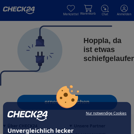
Skip to main content
Skip to main content
Warenkorb
Merkzettel
Chat
Anmelden
Hoppla, da
ist etwas
schiefgelaufe
erneut versuchen
Nur notwendige Cookies
Über CHECK24
Unsere Partner
Unvergleichlich lecker