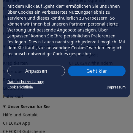
Karriere
Partnerprogramm
Mit dem Klick auf „geht klar” ermöglichen Sie uns Ihnen
Presse
Profi werden
über Cookies ein verbessertes Nutzungserlebnis zu
Unternehmen
Affiliate werden
servieren und dieses kontinuierlich zu verbessern. So
können wir Ihnen bei unseren Partnern personalisierte
CHECK24 Österreich
Werkstattpartner werden
Werbung und passende Angebote anzeigen. Über
CHECK24 Spanien
„anpassen” können Sie Ihre persönlichen Präferenzen
festlegen. Dies ist auch nachträglich jederzeit möglich. Mit
CHECK24 Zahlungsarten
Unser Engagement
dem Klick auf „Nur notwendige Cookies” werden lediglich
technisch notwendige Cookies gespeichert.
PayPal
Nachhaltigkeit
Kreditkarten
CHECK24
hilft
Kindern
Anpassen
Geht klar
Sofortüberweisung
CHECK24
hilft
der Natur
Rechnung
Datenschutzerklärung
Cookierichtlinie
Impressum
Lastschrift
Ratenkauf
Unser Service für Sie
Hilfe und Kontakt
CHECK24 App
CHECK24 Gutscheine