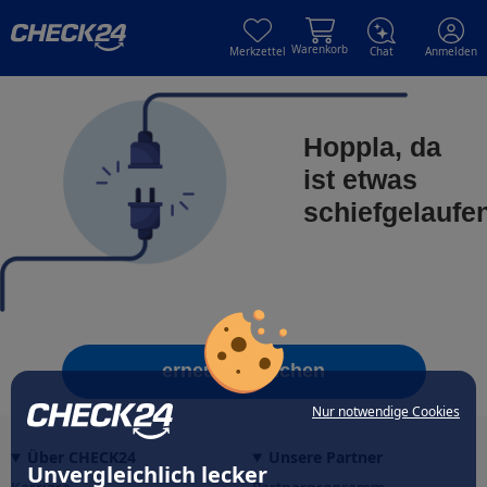
Skip to main content
Skip to main content
Warenkorb
Merkzettel
Chat
Anmelden
Hoppla, da
ist etwas
schiefgelaufe
erneut versuchen
Nur notwendige Cookies
Über CHECK24
Unsere Partner
Unvergleichlich lecker