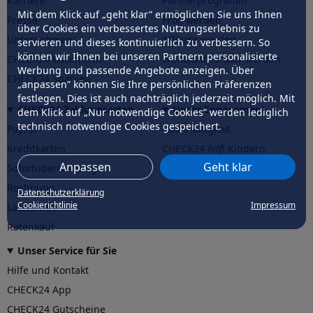
Karriere
Partnerprogramm
Mit dem Klick auf „geht klar” ermöglichen Sie uns Ihnen
Presse
Profi werden
über Cookies ein verbessertes Nutzungserlebnis zu
Unternehmen
Affiliate werden
servieren und dieses kontinuierlich zu verbessern. So
können wir Ihnen bei unseren Partnern personalisierte
CHECK24 Österreich
Werkstattpartner werden
Werbung und passende Angebote anzeigen. Über
CHECK24 Spanien
„anpassen” können Sie Ihre persönlichen Präferenzen
festlegen. Dies ist auch nachträglich jederzeit möglich. Mit
CHECK24 Zahlungsarten
Unser Engagement
dem Klick auf „Nur notwendige Cookies” werden lediglich
technisch notwendige Cookies gespeichert.
PayPal
Nachhaltigkeit
Kreditkarten
CHECK24
hilft
Kindern
Anpassen
Geht klar
Sofortüberweisung
CHECK24
hilft
der Natur
Rechnung
Datenschutzerklärung
Cookierichtlinie
Impressum
Lastschrift
Ratenkauf
Unser Service für Sie
Hilfe und Kontakt
CHECK24 App
CHECK24 Gutscheine