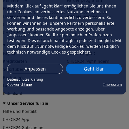
Karriere
Partnerprogramm
Mit dem Klick auf „geht klar” ermöglichen Sie uns Ihnen
Presse
Profi werden
über Cookies ein verbessertes Nutzungserlebnis zu
Unternehmen
Affiliate werden
servieren und dieses kontinuierlich zu verbessern. So
können wir Ihnen bei unseren Partnern personalisierte
CHECK24 Österreich
Werkstattpartner werden
Werbung und passende Angebote anzeigen. Über
CHECK24 Spanien
„anpassen” können Sie Ihre persönlichen Präferenzen
festlegen. Dies ist auch nachträglich jederzeit möglich. Mit
CHECK24 Zahlungsarten
Unser Engagement
dem Klick auf „Nur notwendige Cookies” werden lediglich
technisch notwendige Cookies gespeichert.
PayPal
Nachhaltigkeit
Kreditkarten
CHECK24
hilft
Kindern
Anpassen
Geht klar
Sofortüberweisung
CHECK24
hilft
der Natur
Rechnung
Datenschutzerklärung
Cookierichtlinie
Impressum
Lastschrift
Ratenkauf
Unser Service für Sie
Hilfe und Kontakt
CHECK24 App
CHECK24 Gutscheine