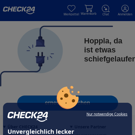
Skip to main content
Skip to main content
Warenkorb
Merkzettel
Chat
Anmelden
Hoppla, da
ist etwas
schiefgelaufe
erneut versuchen
Nur notwendige Cookies
Über CHECK24
Unsere Partner
Unvergleichlich lecker