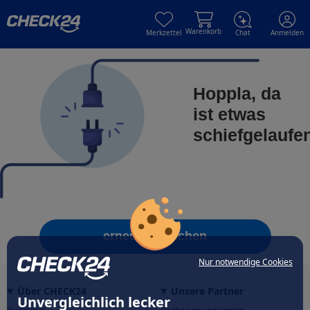
Skip to main content
Skip to main content
Warenkorb
Merkzettel
Chat
Anmelden
Hoppla, da
ist etwas
schiefgelaufe
erneut versuchen
Nur notwendige Cookies
Über CHECK24
Unsere Partner
Unvergleichlich lecker