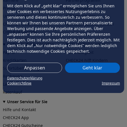
Karriere
Partnerprogramm
Mit dem Klick auf „geht klar” ermöglichen Sie uns Ihnen
Presse
Profi werden
über Cookies ein verbessertes Nutzungserlebnis zu
Unternehmen
Affiliate werden
servieren und dieses kontinuierlich zu verbessern. So
können wir Ihnen bei unseren Partnern personalisierte
CHECK24 Österreich
Werkstattpartner werden
Werbung und passende Angebote anzeigen. Über
CHECK24 Spanien
„anpassen” können Sie Ihre persönlichen Präferenzen
festlegen. Dies ist auch nachträglich jederzeit möglich. Mit
CHECK24 Zahlungsarten
Unser Engagement
dem Klick auf „Nur notwendige Cookies” werden lediglich
technisch notwendige Cookies gespeichert.
PayPal
Nachhaltigkeit
Kreditkarten
CHECK24
hilft
Kindern
Anpassen
Geht klar
Sofortüberweisung
CHECK24
hilft
der Natur
Rechnung
Datenschutzerklärung
Cookierichtlinie
Impressum
Lastschrift
Ratenkauf
Unser Service für Sie
Hilfe und Kontakt
CHECK24 App
CHECK24 Gutscheine