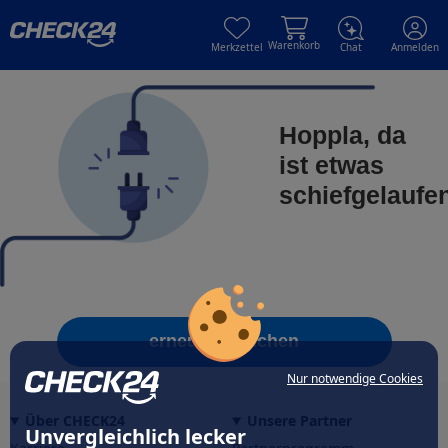
Skip to main content
Skip to main content
Warenkorb
Merkzettel
Chat
Anmelden
Hoppla, da
ist etwas
schiefgelaufe
erneut versuchen
Nur notwendige Cookies
Über CHECK24
Unsere Partner
Unvergleichlich lecker