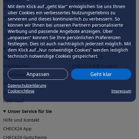
Karriere
Partnerprogramm
Mit dem Klick auf „geht klar” ermöglichen Sie uns Ihnen
Presse
Profi werden
über Cookies ein verbessertes Nutzungserlebnis zu
Unternehmen
Affiliate werden
servieren und dieses kontinuierlich zu verbessern. So
können wir Ihnen bei unseren Partnern personalisierte
CHECK24 Österreich
Werkstattpartner werden
Werbung und passende Angebote anzeigen. Über
CHECK24 Spanien
„anpassen” können Sie Ihre persönlichen Präferenzen
festlegen. Dies ist auch nachträglich jederzeit möglich. Mit
CHECK24 Zahlungsarten
Unser Engagement
dem Klick auf „Nur notwendige Cookies” werden lediglich
technisch notwendige Cookies gespeichert.
PayPal
Nachhaltigkeit
Kreditkarten
CHECK24
hilft
Kindern
Anpassen
Geht klar
Sofortüberweisung
CHECK24
hilft
der Natur
Rechnung
Datenschutzerklärung
Cookierichtlinie
Impressum
Lastschrift
Ratenkauf
Unser Service für Sie
Hilfe und Kontakt
CHECK24 App
CHECK24 Gutscheine