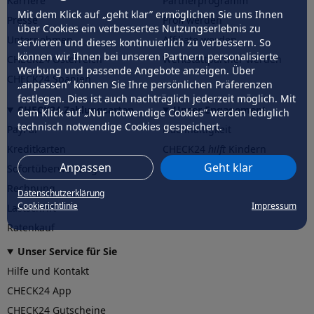
Karriere
Partnerprogramm
Mit dem Klick auf „geht klar” ermöglichen Sie uns Ihnen
Presse
Profi werden
über Cookies ein verbessertes Nutzungserlebnis zu
Unternehmen
Affiliate werden
servieren und dieses kontinuierlich zu verbessern. So
können wir Ihnen bei unseren Partnern personalisierte
CHECK24 Österreich
Werkstattpartner werden
Werbung und passende Angebote anzeigen. Über
CHECK24 Spanien
„anpassen” können Sie Ihre persönlichen Präferenzen
festlegen. Dies ist auch nachträglich jederzeit möglich. Mit
CHECK24 Zahlungsarten
Unser Engagement
dem Klick auf „Nur notwendige Cookies” werden lediglich
technisch notwendige Cookies gespeichert.
PayPal
Nachhaltigkeit
Kreditkarten
CHECK24
hilft
Kindern
Anpassen
Geht klar
Sofortüberweisung
CHECK24
hilft
der Natur
Rechnung
Datenschutzerklärung
Cookierichtlinie
Impressum
Lastschrift
Ratenkauf
Unser Service für Sie
Hilfe und Kontakt
CHECK24 App
CHECK24 Gutscheine