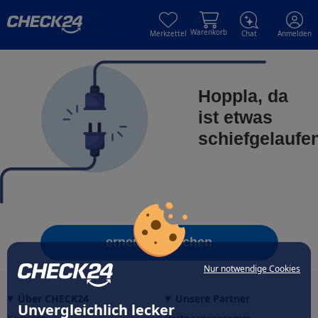
Skip to main content
Skip to main content
Warenkorb
Merkzettel
Chat
Anmelden
Hoppla, da
ist etwas
schiefgelaufe
erneut versuchen
Nur notwendige Cookies
Über CHECK24
Unsere Partner
Unvergleichlich lecker