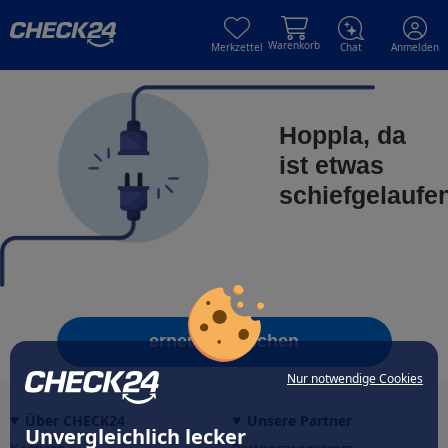
Skip to main content
Skip to main content
Warenkorb
Merkzettel
Chat
Anmelden
Hoppla, da
ist etwas
schiefgelaufe
erneut versuchen
Nur notwendige Cookies
Über CHECK24
Unsere Partner
Unvergleichlich lecker