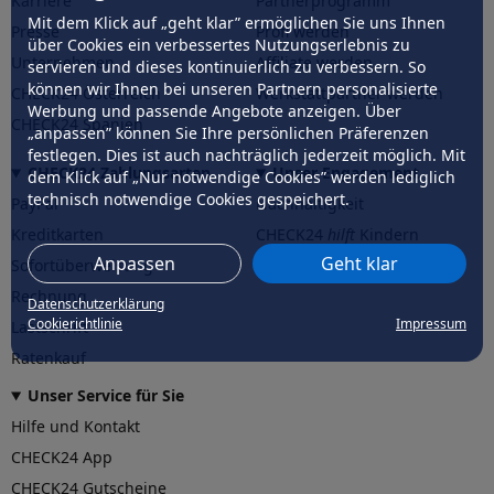
Karriere
Partnerprogramm
Mit dem Klick auf „geht klar” ermöglichen Sie uns Ihnen
Presse
Profi werden
über Cookies ein verbessertes Nutzungserlebnis zu
Unternehmen
Affiliate werden
servieren und dieses kontinuierlich zu verbessern. So
können wir Ihnen bei unseren Partnern personalisierte
CHECK24 Österreich
Werkstattpartner werden
Werbung und passende Angebote anzeigen. Über
CHECK24 Spanien
„anpassen” können Sie Ihre persönlichen Präferenzen
festlegen. Dies ist auch nachträglich jederzeit möglich. Mit
CHECK24 Zahlungsarten
Unser Engagement
dem Klick auf „Nur notwendige Cookies” werden lediglich
technisch notwendige Cookies gespeichert.
PayPal
Nachhaltigkeit
Kreditkarten
CHECK24
hilft
Kindern
Anpassen
Geht klar
Sofortüberweisung
CHECK24
hilft
der Natur
Rechnung
Datenschutzerklärung
Cookierichtlinie
Impressum
Lastschrift
Ratenkauf
Unser Service für Sie
Hilfe und Kontakt
CHECK24 App
CHECK24 Gutscheine