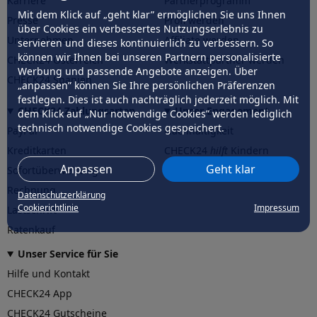
Karriere
Partnerprogramm
Mit dem Klick auf „geht klar” ermöglichen Sie uns Ihnen
Presse
Profi werden
über Cookies ein verbessertes Nutzungserlebnis zu
Unternehmen
Affiliate werden
servieren und dieses kontinuierlich zu verbessern. So
können wir Ihnen bei unseren Partnern personalisierte
CHECK24 Österreich
Werkstattpartner werden
Werbung und passende Angebote anzeigen. Über
CHECK24 Spanien
„anpassen” können Sie Ihre persönlichen Präferenzen
festlegen. Dies ist auch nachträglich jederzeit möglich. Mit
CHECK24 Zahlungsarten
Unser Engagement
dem Klick auf „Nur notwendige Cookies” werden lediglich
technisch notwendige Cookies gespeichert.
PayPal
Nachhaltigkeit
Kreditkarten
CHECK24
hilft
Kindern
Anpassen
Geht klar
Sofortüberweisung
CHECK24
hilft
der Natur
Rechnung
Datenschutzerklärung
Cookierichtlinie
Impressum
Lastschrift
Ratenkauf
Unser Service für Sie
Hilfe und Kontakt
CHECK24 App
CHECK24 Gutscheine