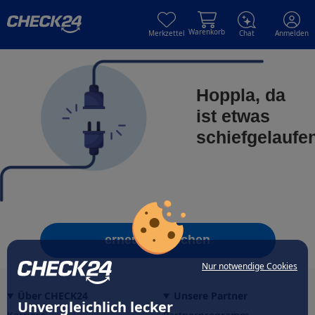
Skip to main content
Skip to main content
Warenkorb
Merkzettel
Chat
Anmelden
Hoppla, da
ist etwas
schiefgelaufe
erneut versuchen
Nur notwendige Cookies
Über CHECK24
Unsere Partner
Unvergleichlich lecker