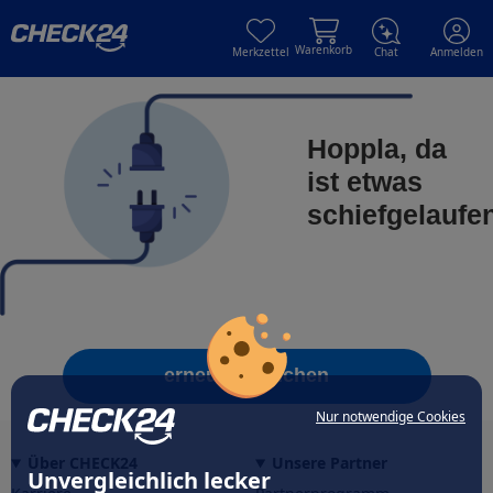
Skip to main content
Skip to main content
Warenkorb
Merkzettel
Chat
Anmelden
Hoppla, da
ist etwas
schiefgelaufe
erneut versuchen
Nur notwendige Cookies
Über CHECK24
Unsere Partner
Unvergleichlich lecker