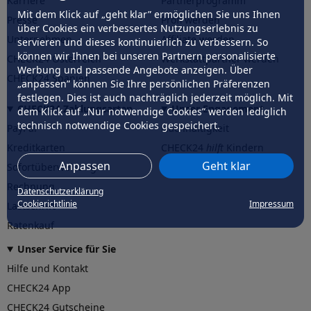
Karriere
Partnerprogramm
Mit dem Klick auf „geht klar” ermöglichen Sie uns Ihnen
Presse
Profi werden
über Cookies ein verbessertes Nutzungserlebnis zu
Unternehmen
Affiliate werden
servieren und dieses kontinuierlich zu verbessern. So
können wir Ihnen bei unseren Partnern personalisierte
CHECK24 Österreich
Werkstattpartner werden
Werbung und passende Angebote anzeigen. Über
CHECK24 Spanien
„anpassen” können Sie Ihre persönlichen Präferenzen
festlegen. Dies ist auch nachträglich jederzeit möglich. Mit
CHECK24 Zahlungsarten
Unser Engagement
dem Klick auf „Nur notwendige Cookies” werden lediglich
technisch notwendige Cookies gespeichert.
PayPal
Nachhaltigkeit
Kreditkarten
CHECK24
hilft
Kindern
Anpassen
Geht klar
Sofortüberweisung
CHECK24
hilft
der Natur
Rechnung
Datenschutzerklärung
Cookierichtlinie
Impressum
Lastschrift
Ratenkauf
Unser Service für Sie
Hilfe und Kontakt
CHECK24 App
CHECK24 Gutscheine