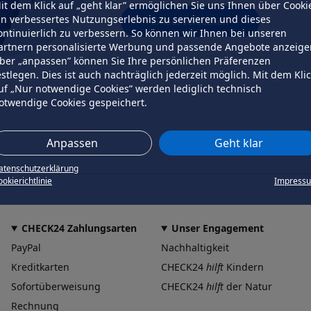
it dem Klick auf „geht klar” ermöglichen Sie uns Ihnen über Cooki
in verbessertes Nutzungserlebnis zu servieren und dieses
erneut versuchen
ontinuierlich zu verbessern. So können wir Ihnen bei unseren
artnern personalisierte Werbung und passende Angebote anzeige
ber „anpassen” können Sie Ihre persönlichen Präferenzen
estlegen. Dies ist auch nachträglich jederzeit möglich. Mit dem Kli
uf „Nur notwendige Cookies” werden lediglich technisch
otwendige Cookies gespeichert.
Anpassen
Geht klar
atenschutzerklärung
okierichtlinie
Impress
CHECK24 Zahlungsarten
Unser Engagement
PayPal
Nachhaltigkeit
Kreditkarten
CHECK24
hilft
Kindern
Sofortüberweisung
CHECK24
hilft
der Natur
Rechnung