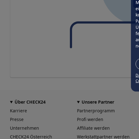
M
e
k
P
Ü
f
a
n
D
Co
Über CHECK24
Unsere Partner
Karriere
Partnerprogramm
Presse
Profi werden
Unternehmen
Affiliate werden
CHECK24 Österreich
Werkstattpartner werden