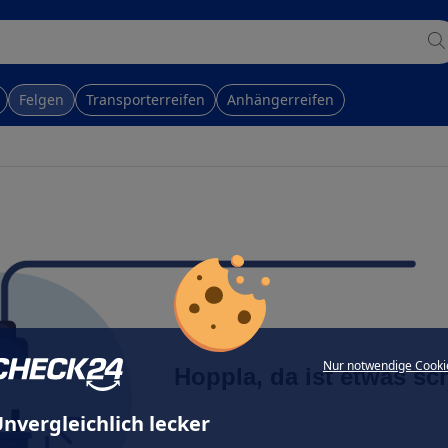
Felgen
Transporterreifen
Anhängerreifen
Nur notwendige Cooki
Hoppla, da ist etwas sc
nvergleichlich lecker