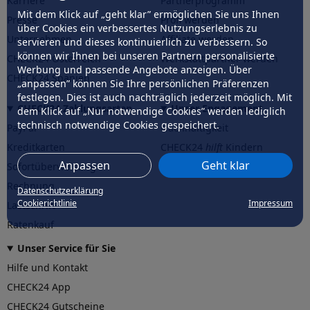
Karriere
Partnerprogramm
Mit dem Klick auf „geht klar” ermöglichen Sie uns Ihnen
Presse
Profi werden
über Cookies ein verbessertes Nutzungserlebnis zu
Unternehmen
Affiliate werden
servieren und dieses kontinuierlich zu verbessern. So
können wir Ihnen bei unseren Partnern personalisierte
CHECK24 Österreich
Werkstattpartner werden
Werbung und passende Angebote anzeigen. Über
CHECK24 Spanien
„anpassen” können Sie Ihre persönlichen Präferenzen
festlegen. Dies ist auch nachträglich jederzeit möglich. Mit
CHECK24 Zahlungsarten
Unser Engagement
dem Klick auf „Nur notwendige Cookies” werden lediglich
technisch notwendige Cookies gespeichert.
PayPal
Nachhaltigkeit
Kreditkarten
CHECK24
hilft
Kindern
Anpassen
Geht klar
Sofortüberweisung
CHECK24
hilft
der Natur
Rechnung
Datenschutzerklärung
Cookierichtlinie
Impressum
Lastschrift
Ratenkauf
Unser Service für Sie
Hilfe und Kontakt
CHECK24 App
CHECK24 Gutscheine