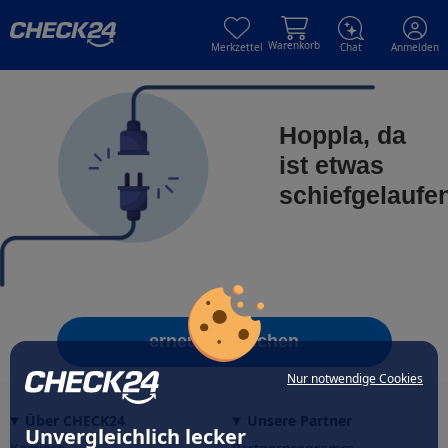
Skip to main content
Skip to main content
Warenkorb
Merkzettel
Chat
Anmelden
Hoppla, da
ist etwas
schiefgelaufe
erneut versuchen
Nur notwendige Cookies
Über CHECK24
Unsere Partner
Unvergleichlich lecker