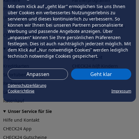
Karriere
Partnerprogramm
Mit dem Klick auf „geht klar” ermöglichen Sie uns Ihnen
Presse
Profi werden
über Cookies ein verbessertes Nutzungserlebnis zu
Unternehmen
Affiliate werden
servieren und dieses kontinuierlich zu verbessern. So
können wir Ihnen bei unseren Partnern personalisierte
CHECK24 Österreich
Werkstattpartner werden
Werbung und passende Angebote anzeigen. Über
CHECK24 Spanien
„anpassen” können Sie Ihre persönlichen Präferenzen
festlegen. Dies ist auch nachträglich jederzeit möglich. Mit
CHECK24 Zahlungsarten
Unser Engagement
dem Klick auf „Nur notwendige Cookies” werden lediglich
technisch notwendige Cookies gespeichert.
PayPal
Nachhaltigkeit
Kreditkarten
CHECK24
hilft
Kindern
Anpassen
Geht klar
Sofortüberweisung
CHECK24
hilft
der Natur
Rechnung
Datenschutzerklärung
Cookierichtlinie
Impressum
Lastschrift
Ratenkauf
Unser Service für Sie
Hilfe und Kontakt
CHECK24 App
CHECK24 Gutscheine