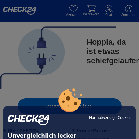
Skip to main content
Skip to main content
Warenkorb
Merkzettel
Chat
Anmelden
Hoppla, da
ist etwas
schiefgelaufe
erneut versuchen
Nur notwendige Cookies
Über CHECK24
Unsere Partner
Unvergleichlich lecker