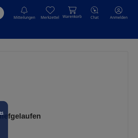
Warenkorb
Mitteilungen
Merkzettel
Chat
Anmelden
es
hiefgelaufen