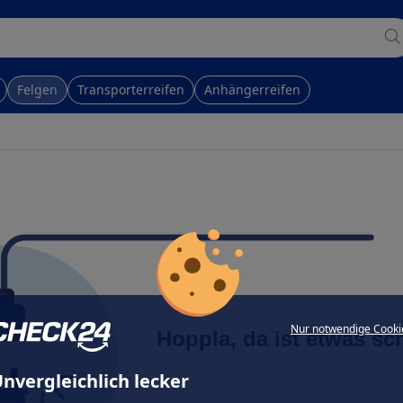
Felgen
Transporterreifen
Anhängerreifen
Nur notwendige Cooki
Hoppla, da ist etwas sc
nvergleichlich lecker