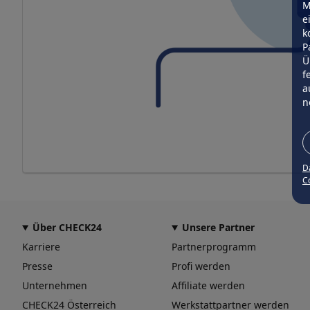
M
e
k
P
Ü
f
a
n
D
Co
Über CHECK24
Unsere Partner
Karriere
Partnerprogramm
Presse
Profi werden
Unternehmen
Affiliate werden
CHECK24 Österreich
Werkstattpartner werden