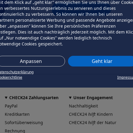
it dem Klick auf „geht klar” ermöglichen Sie uns Ihnen über Cooki
in verbessertes Nutzungserlebnis zu servieren und dieses
erneut versuchen
ontinuierlich zu verbessern. So können wir Ihnen bei unseren
artnern personalisierte Werbung und passende Angebote anzeige
ber „anpassen” können Sie Ihre persönlichen Präferenzen
estlegen. Dies ist auch nachträglich jederzeit möglich. Mit dem Kli
uf „Nur notwendige Cookies” werden lediglich technisch
otwendige Cookies gespeichert.
Anpassen
Geht klar
atenschutzerklärung
okierichtlinie
Impress
CHECK24 Zahlungsarten
Unser Engagement
PayPal
Nachhaltigkeit
Kreditkarten
CHECK24
hilft
Kindern
Sofortüberweisung
CHECK24
hilft
der Natur
Rechnung