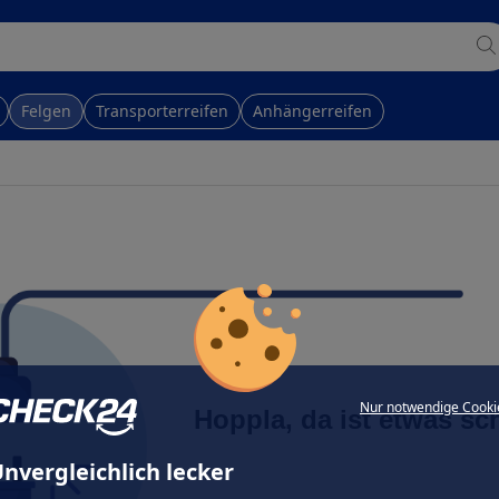
Felgen
Transporterreifen
Anhängerreifen
Nur notwendige Cooki
Hoppla, da ist etwas sc
nvergleichlich lecker